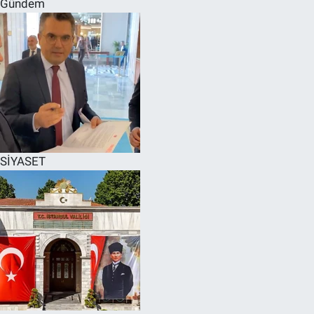
Gündem
SPOR
RESMİ İLANLAR
SİYASET