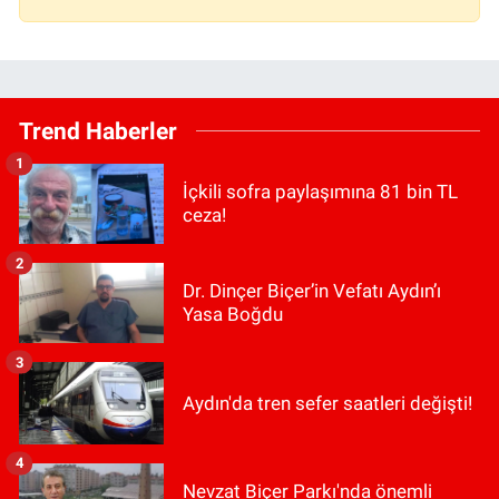
Trend Haberler
1
İçkili sofra paylaşımına 81 bin TL
ceza!
2
Dr. Dinçer Biçer’in Vefatı Aydın’ı
Yasa Boğdu
3
Aydın'da tren sefer saatleri değişti!
4
Nevzat Biçer Parkı'nda önemli