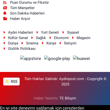
Puan Durumu ve Fikstür
Tüm Manşetler
Son Dakika Haberleri
Haber Arşivi
Aydın Haberleri
Yurt Geneli
Siyaset
Kültür Sanat
Sağlık
Ekonomi
Magazin
Dünya
Sinema
Künye
İletişim
Gizlilik Politikası
Tüm Hakları Saklıdır. Aydinpost.com - Copyright ©
RSS
2025
Haber Yazılımı:
TE Bilişim
En iyi site deneyimi sağlamak için çerezlerden