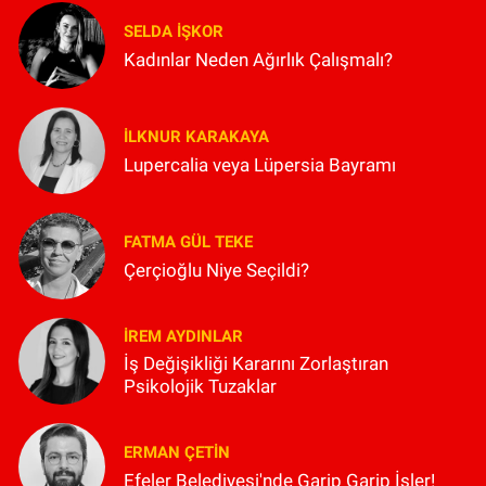
SELDA İŞKOR
Kadınlar Neden Ağırlık Çalışmalı?
İLKNUR KARAKAYA
Lupercalia veya Lüpersia Bayramı
FATMA GÜL TEKE
Çerçioğlu Niye Seçildi?
İREM AYDINLAR
İş Değişikliği Kararını Zorlaştıran
Psikolojik Tuzaklar
ERMAN ÇETIN
Efeler Belediyesi'nde Garip Garip İşler!