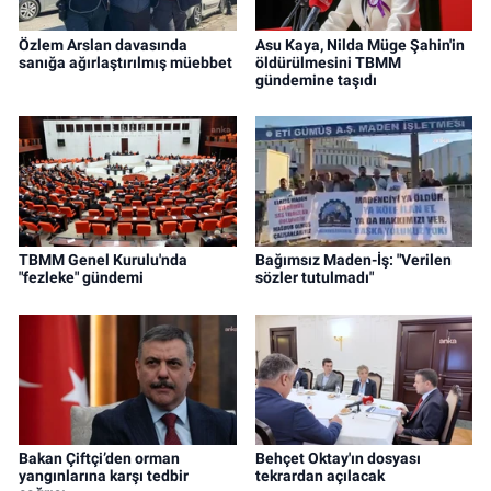
Özlem Arslan davasında
Asu Kaya, Nilda Müge Şahin'in
sanığa ağırlaştırılmış müebbet
öldürülmesini TBMM
gündemine taşıdı
TBMM Genel Kurulu'nda
Bağımsız Maden-İş: "Verilen
"fezleke" gündemi
sözler tutulmadı"
Bakan Çiftçi’den orman
Behçet Oktay'ın dosyası
yangınlarına karşı tedbir
tekrardan açılacak