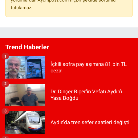
yorumlardan Aydinpost.com hiçbir şekilde sorumlu
tutulamaz.
Trend Haberler
1
İçkili sofra paylaşımına 81 bin TL
ceza!
2
Dr. Dinçer Biçer’in Vefatı Aydın’ı
Yasa Boğdu
3
Aydın'da tren sefer saatleri değişti!