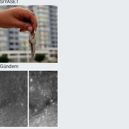
SİYASET
SPOR
RESMİ İLANLAR
Gündem