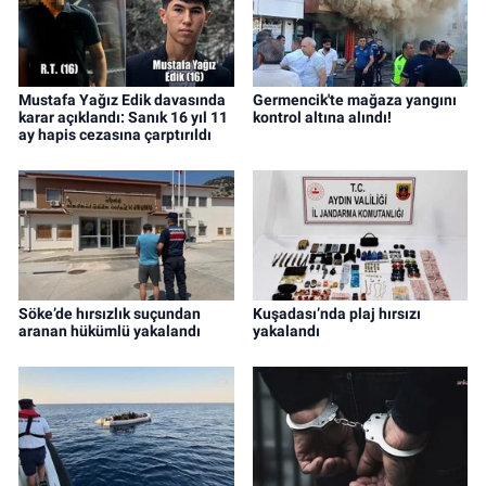
Mustafa Yağız Edik davasında
Germencik'te mağaza yangını
karar açıklandı: Sanık 16 yıl 11
kontrol altına alındı!
ay hapis cezasına çarptırıldı
Söke’de hırsızlık suçundan
Kuşadası’nda plaj hırsızı
aranan hükümlü yakalandı
yakalandı