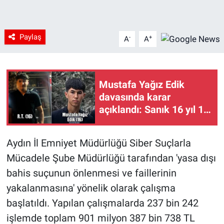
Paylaş
-
+
A
A
Mustafa Yağız Edik
davasında karar
açıklandı: Sanık 16 yıl 11
ay hapis cezasına
çarptırıldı
Aydın İl Emniyet Müdürlüğü Siber Suçlarla
Mücadele Şube Müdürlüğü tarafından 'yasa dışı
bahis suçunun önlenmesi ve faillerinin
yakalanmasına' yönelik olarak çalışma
başlatıldı. Yapılan çalışmalarda 237 bin 242
işlemde toplam 901 milyon 387 bin 738 TL