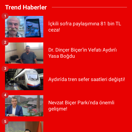
Trend Haberler
1
İçkili sofra paylaşımına 81 bin TL
ceza!
2
Dr. Dinçer Biçer’in Vefatı Aydın’ı
Yasa Boğdu
3
Aydın'da tren sefer saatleri değişti!
4
Nevzat Biçer Parkı'nda önemli
gelişme!
5