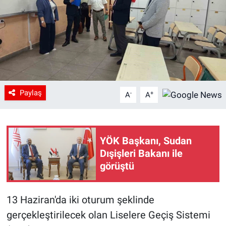
Paylaş
-
+
A
A
YÖK Başkanı, Sudan
Dışişleri Bakanı ile
görüştü
13 Haziran'da iki oturum şeklinde
gerçekleştirilecek olan Liselere Geçiş Sistemi