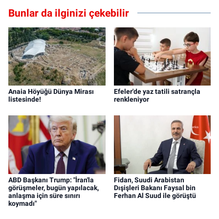
Bunlar da ilginizi çekebilir
Anaia Höyüğü Dünya Mirası
Efeler'de yaz tatili satrançla
listesinde!
renkleniyor
ABD Başkanı Trump: "İran'la
Fidan, Suudi Arabistan
görüşmeler, bugün yapılacak,
Dışişleri Bakanı Faysal bin
anlaşma için süre sınırı
Ferhan Al Suud ile görüştü
koymadı"