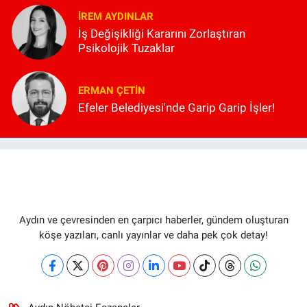
İREM AYDINLAR
İş Değişikliği Kararını Zorlaştıran
Psikolojik Tuzaklar
ERMAN ÇETIN
Efeler Belediyesi'nde Garip Garip İşler!
Aydın ve çevresinden en çarpıcı haberler, gündem oluşturan
köşe yazıları, canlı yayınlar ve daha pek çok detay!