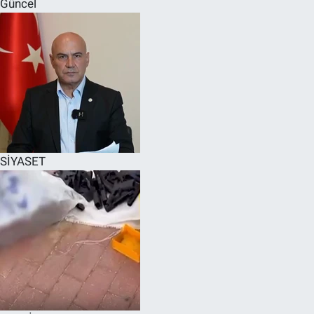
Güncel
SPOR
RESMİ İLANLAR
SİYASET