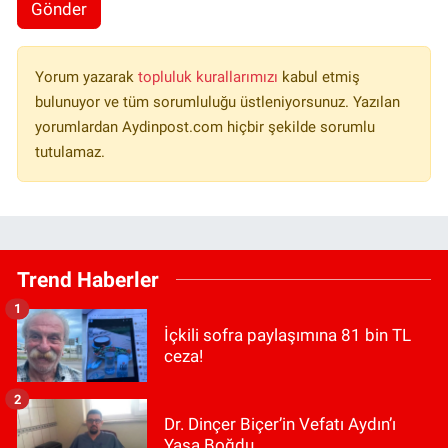
Gönder
Yorum yazarak
topluluk kurallarımızı
kabul etmiş
bulunuyor ve tüm sorumluluğu üstleniyorsunuz. Yazılan
yorumlardan Aydinpost.com hiçbir şekilde sorumlu
tutulamaz.
Trend Haberler
1
İçkili sofra paylaşımına 81 bin TL
ceza!
2
Dr. Dinçer Biçer’in Vefatı Aydın’ı
Yasa Boğdu