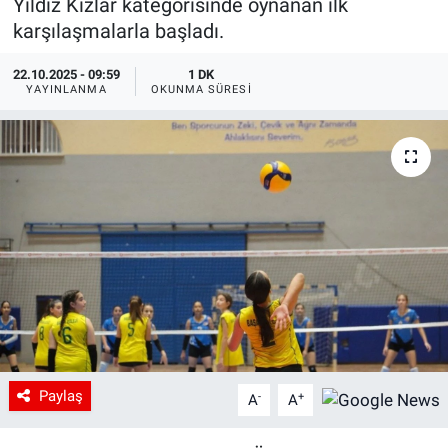
Yıldız Kızlar kategorisinde oynanan ilk
karşılaşmalarla başladı.
22.10.2025 - 09:59
1 DK
YAYINLANMA
OKUNMA SÜRESI
Paylaş
-
+
A
A