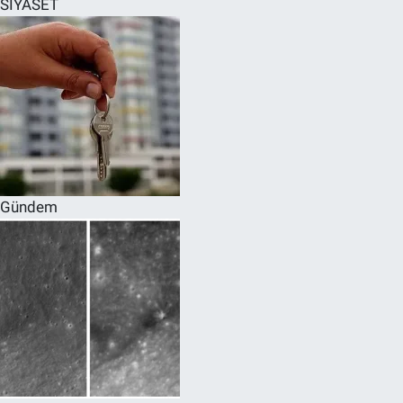
SİYASET
SPOR
RESMİ İLANLAR
Gündem