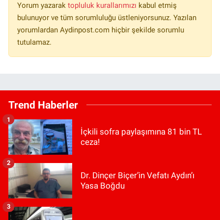
Yorum yazarak
topluluk kurallarımızı
kabul etmiş
bulunuyor ve tüm sorumluluğu üstleniyorsunuz. Yazılan
yorumlardan Aydinpost.com hiçbir şekilde sorumlu
tutulamaz.
Trend Haberler
1
İçkili sofra paylaşımına 81 bin TL
ceza!
2
Dr. Dinçer Biçer’in Vefatı Aydın’ı
Yasa Boğdu
3