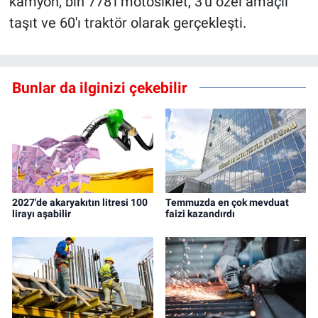
kamyon, bin 778'i motosiklet, 3'ü özel amaçlı
taşıt ve 60'ı traktör olarak gerçekleşti.
Bunlar da ilginizi çekebilir
2027'de akaryakıtın litresi 100
Temmuzda en çok mevduat
lirayı aşabilir
faizi kazandırdı