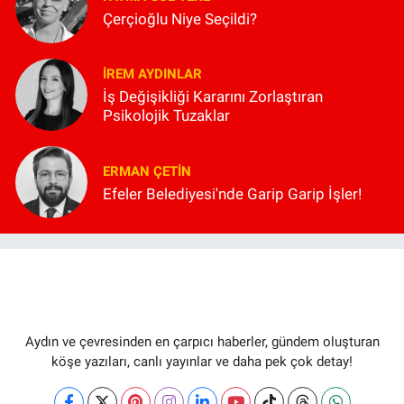
Çerçioğlu Niye Seçildi?
İREM AYDINLAR
İş Değişikliği Kararını Zorlaştıran
Psikolojik Tuzaklar
ERMAN ÇETIN
Efeler Belediyesi'nde Garip Garip İşler!
Aydın ve çevresinden en çarpıcı haberler, gündem oluşturan
köşe yazıları, canlı yayınlar ve daha pek çok detay!