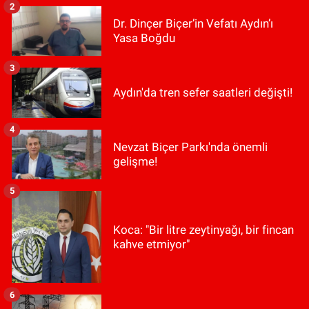
2
Dr. Dinçer Biçer’in Vefatı Aydın’ı
Yasa Boğdu
3
Aydın'da tren sefer saatleri değişti!
4
Nevzat Biçer Parkı'nda önemli
gelişme!
5
Koca: "Bir litre zeytinyağı, bir fincan
kahve etmiyor"
6