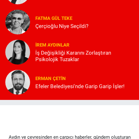
FATMA GÜL TEKE
Çerçioğlu Niye Seçildi?
İREM AYDINLAR
İş Değişikliği Kararını Zorlaştıran
Psikolojik Tuzaklar
ERMAN ÇETIN
Efeler Belediyesi'nde Garip Garip İşler!
Aydın ve çevresinden en çarpıcı haberler, gündem oluşturan