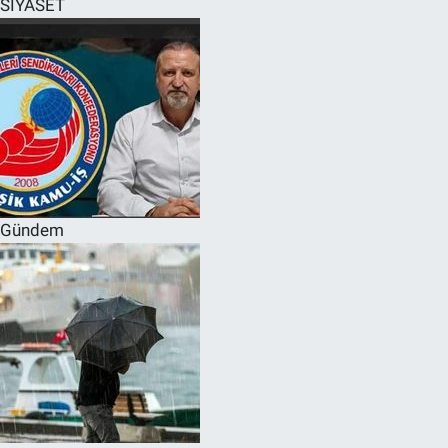
SİYASET
SPOR
RESMİ İLANLAR
Gündem