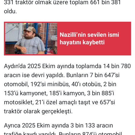
331 traktör olmak üzere toplam 661 bin 381
oldu.
Nazilli’nin sevilen ismi
hayatını kaybetti
Aydın’da 2025 Ekim ayında toplamda 14 bin 780
aracın ise devri yapıldı. Bunların 7 bin 647’si
otomobil, 192’si minibüs, 40’ı otobüs, 2 bin
153’ü kamyonet, 185’i kamyon, 3 bin 885’i
motosiklet, 21’i özel amaçlı taşıt ve 657’si
traktör olarak gerçekleşti.
Ayrıca 2025 Ekim ayında 3 bin 133 aracın
trafiğe kaydı yapıldı. Bunların 874’ü otomobil,