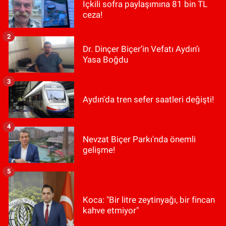
İçkili sofra paylaşımına 81 bin TL
ceza!
2
Dr. Dinçer Biçer’in Vefatı Aydın’ı
Yasa Boğdu
3
Aydın'da tren sefer saatleri değişti!
4
Nevzat Biçer Parkı'nda önemli
gelişme!
5
Koca: "Bir litre zeytinyağı, bir fincan
kahve etmiyor"