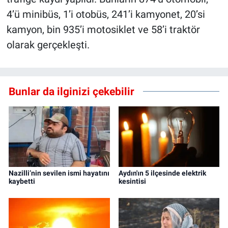
4’ü minibüs, 1’i otobüs, 241’i kamyonet, 20’si
kamyon, bin 935’i motosiklet ve 58’i traktör
olarak gerçekleşti.
Bunlar da ilginizi çekebilir
Nazilli’nin sevilen ismi hayatını
Aydın'ın 5 ilçesinde elektrik
kaybetti
kesintisi