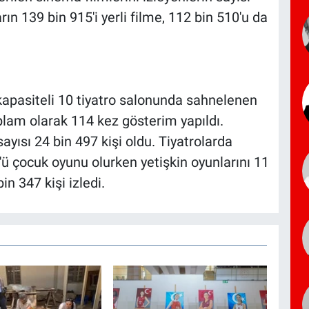
ın 139 bin 915'i yerli filme, 112 bin 510'u da
kapasiteli 10 tiyatro salonunda sahnelenen
oplam olarak 114 kez gösterim yapıldı.
ayısı 24 bin 497 kişi oldu. Tiyatrolarda
4'ü çocuk oyunu olurken yetişkin oyunlarını 11
in 347 kişi izledi.