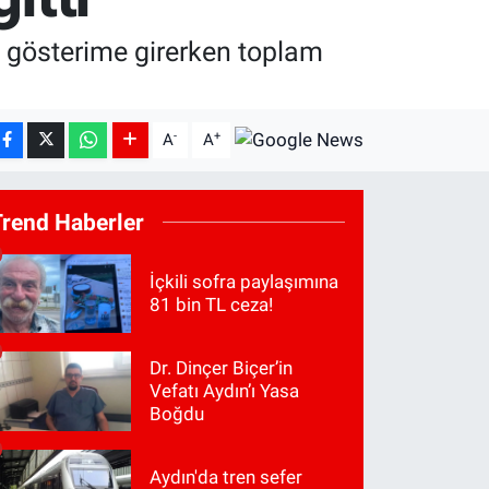
i gösterime girerken toplam
-
+
A
A
Trend Haberler
İçkili sofra paylaşımına
81 bin TL ceza!
Dr. Dinçer Biçer’in
Vefatı Aydın’ı Yasa
Boğdu
Aydın'da tren sefer