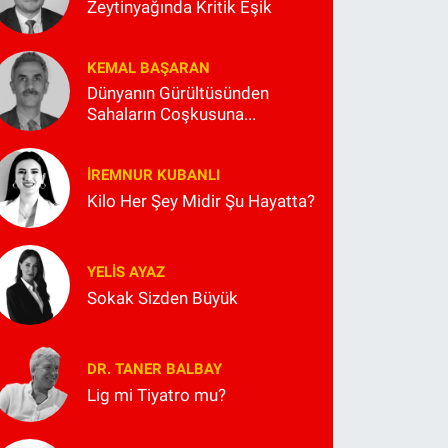
Zeytinyağında Kritik Eşik
KEMAL BAŞARAN
Dünyanın Gürültüsünden
Sahaların Coşkusuna...
İREMNUR KUBANLI
Kilo Her Şey Midir Şu Hayatta?
YELIS AYAZ
Sokak Sizden Büyük
DR. TANER BALBAY
Lig mi Tiyatro mu?