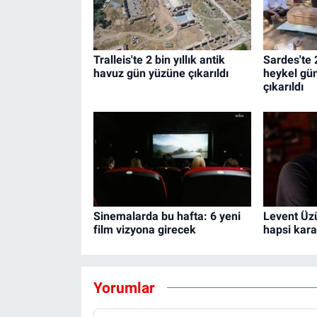
Tralleis'te 2 bin yıllık antik
Sardes'te 2
havuz gün yüzüne çıkarıldı
heykel gü
çıkarıldı
Sinemalarda bu hafta: 6 yeni
Levent Üz
film vizyona girecek
hapsi karar
Yorumlar