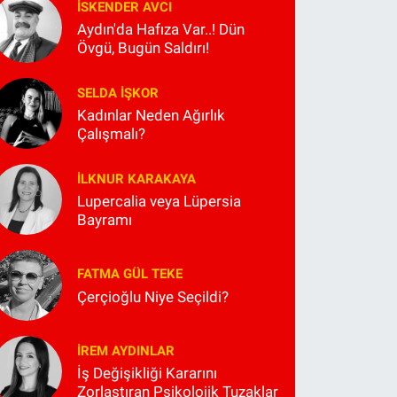
İSKENDER AVCI
Aydın'da Hafıza Var..! Dün
Övgü, Bugün Saldırı!
SELDA İŞKOR
Kadınlar Neden Ağırlık
Çalışmalı?
İLKNUR KARAKAYA
Lupercalia veya Lüpersia
Bayramı
FATMA GÜL TEKE
Çerçioğlu Niye Seçildi?
İREM AYDINLAR
İş Değişikliği Kararını
Zorlaştıran Psikolojik Tuzaklar