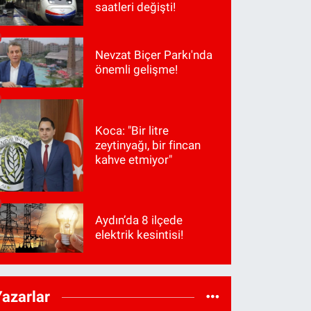
saatleri değişti!
Nevzat Biçer Parkı'nda
önemli gelişme!
Koca: "Bir litre
zeytinyağı, bir fincan
kahve etmiyor"
Aydın’da 8 ilçede
elektrik kesintisi!
Yazarlar