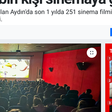
olan Aydın'da son 1 yılda 251 sinema film
.
1
2
3