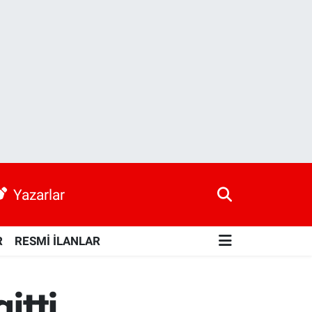
Yazarlar
R
RESMİ İLANLAR
itti