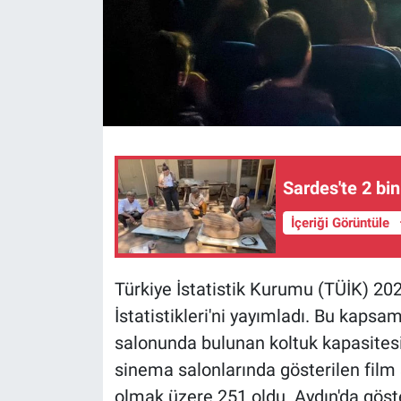
Sardes'te 2 bin
İçeriği Görüntüle
Türkiye İstatistik Kurumu (TÜİK) 202
İstatistikleri'ni yayımladı. Bu kaps
salonunda bulunan koltuk kapasitesi 
sinema salonlarında gösterilen film s
olmak üzere 251 oldu. Aydın'da göster