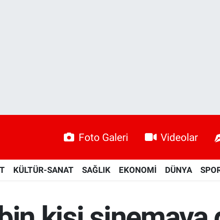
Foto Galeri
Videolar
ET
KÜLTÜR-SANAT
SAĞLIK
EKONOMİ
DÜNYA
SPO
bin kişi sinemaya g