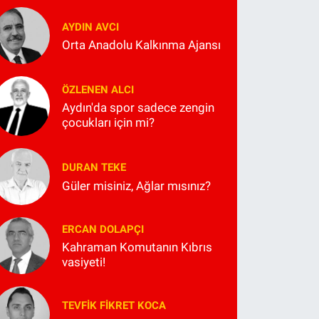
AYDIN AVCI
Orta Anadolu Kalkınma Ajansı
ÖZLENEN ALCI
Aydın'da spor sadece zengin
çocukları için mi?
DURAN TEKE
Güler misiniz, Ağlar mısınız?
ERCAN DOLAPÇI
Kahraman Komutanın Kıbrıs
vasiyeti!
TEVFIK FIKRET KOCA