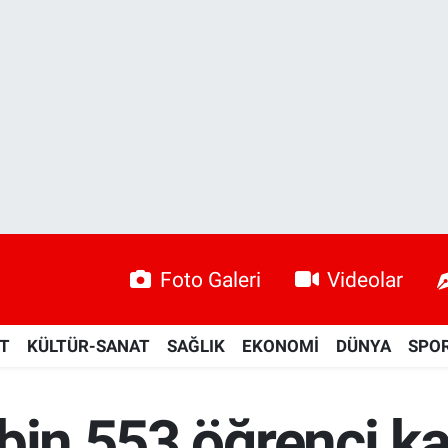
Foto Galeri
Videolar
ET
KÜLTÜR-SANAT
SAĞLIK
EKONOMİ
DÜNYA
SPO
bin 553 öğrenci k