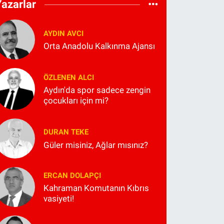
Yazarlar
AYDIN AVCI
Orta Anadolu Kalkınma Ajansı
ÖZLENEN ALCI
Aydın'da spor sadece zengin
çocukları için mi?
DURAN TEKE
Güler misiniz, Ağlar mısınız?
ERCAN DOLAPÇI
Kahraman Komutanın Kıbrıs
vasiyeti!