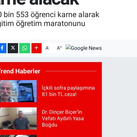
0 bin 553 öğrenci karne alarak
eğitim öğretim maratonunu
-
+
A
A
Trend Haberler
İçkili sofra paylaşımına
81 bin TL ceza!
Dr. Dinçer Biçer’in
Vefatı Aydın’ı Yasa
Boğdu