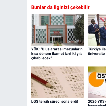
Bunlar da ilginizi çekebilir
YÖK: "Uluslararası mezunların
Türkiye il
kısa dönem ikamet izni iki yıla
üniversite
çıkabilecek"
LGS tercih süreci sona erdi!
2026 YKS’
kontenjanl