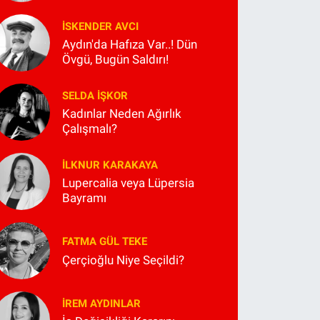
İSKENDER AVCI
Aydın'da Hafıza Var..! Dün
Övgü, Bugün Saldırı!
SELDA İŞKOR
Kadınlar Neden Ağırlık
Çalışmalı?
İLKNUR KARAKAYA
Lupercalia veya Lüpersia
Bayramı
FATMA GÜL TEKE
Çerçioğlu Niye Seçildi?
İREM AYDINLAR