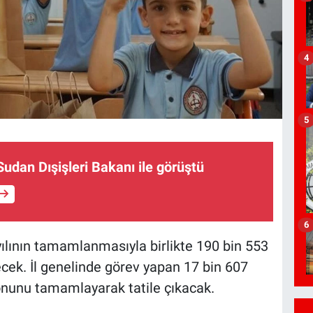
4
5
udan Dışişleri Bakanı ile görüştü
6
ılının tamamlanmasıyla birlikte 190 bin 553
ecek. İl genelinde görev yapan 17 bin 607
nunu tamamlayarak tatile çıkacak.