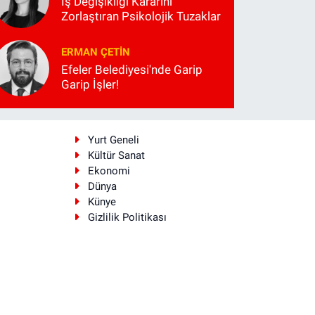
İş Değişikliği Kararını
Zorlaştıran Psikolojik Tuzaklar
ERMAN ÇETIN
Efeler Belediyesi'nde Garip
Garip İşler!
i
Yurt Geneli
Kültür Sanat
Ekonomi
Dünya
Künye
Gizlilik Politikası