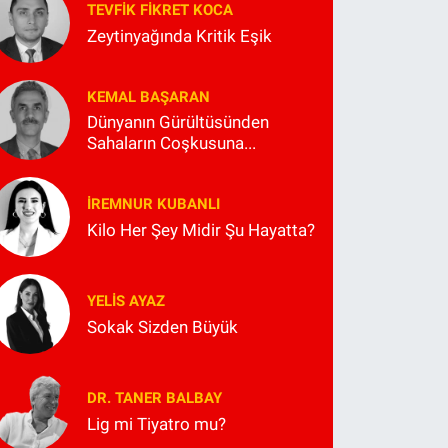
TEVFIK FIKRET KOCA
Zeytinyağında Kritik Eşik
KEMAL BAŞARAN
Dünyanın Gürültüsünden
Sahaların Coşkusuna...
İREMNUR KUBANLI
Kilo Her Şey Midir Şu Hayatta?
YELIS AYAZ
Sokak Sizden Büyük
DR. TANER BALBAY
Lig mi Tiyatro mu?