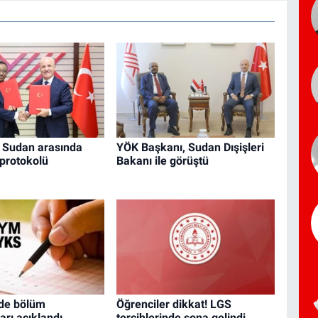
e Sudan arasında
YÖK Başkanı, Sudan Dışişleri
 protokolü
Bakanı ile görüştü
de bölüm
Öğrenciler dikkat! LGS
arı açıklandı
tercihlerinde sona gelindi