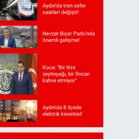
Aydın'da tren sefer
saatleri değişti!
Nevzat Biçer Parkı'nda
önemli gelişme!
Koca: "Bir litre
zeytinyağı, bir fincan
kahve etmiyor"
Aydın’da 8 ilçede
elektrik kesintisi!