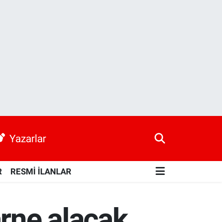
Yazarlar
R
RESMİ İLANLAR
arne alacak