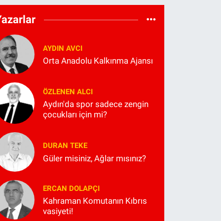
Yazarlar
AYDIN AVCI
Orta Anadolu Kalkınma Ajansı
ÖZLENEN ALCI
Aydın'da spor sadece zengin
çocukları için mi?
DURAN TEKE
Güler misiniz, Ağlar mısınız?
ERCAN DOLAPÇI
Kahraman Komutanın Kıbrıs
vasiyeti!