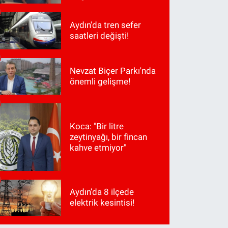
Aydın'da tren sefer
saatleri değişti!
Nevzat Biçer Parkı'nda
önemli gelişme!
Koca: "Bir litre
zeytinyağı, bir fincan
kahve etmiyor"
Aydın’da 8 ilçede
elektrik kesintisi!