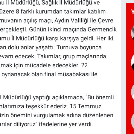
u İl Müdürlüğü, Sağlık İl Müdürlüğü ve
üzere 8 farklı kurumdan takımlar katılım
uvanın açılış maçı, Aydın Valiliği ile Çevre
 gerçekleşti. Günün ikinci maçında Germencik
u İl Müdürlüğü karşı karşıya geldi. Her iki
can dolu anlar yaşattı. Turnuva boyunca
evam edecek. Takımlar, grup maçlarında
almak için mücadele edecekler. 22
oynanacak olan final müsabakası ile
 İl Müdürlüğü yaptığı açıklamada, "Bu önemli
umlarımıza teşekkür ederiz. 15 Temmuz
izin önemini vurgulamak adına düzenlenen
lar diliyoruz" ifadelerine yer verdi.