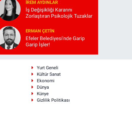
İREM AYDINLAR
İş Değişikliği Kararını
Zorlaştıran Psikolojik Tuzaklar
ERMAN ÇETIN
Efeler Belediyesi'nde Garip
Garip İşler!
i
Yurt Geneli
Kültür Sanat
Ekonomi
Dünya
Künye
Gizlilik Politikası