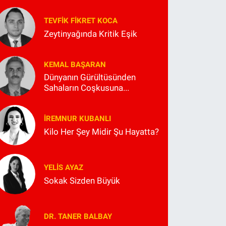
TEVFIK FIKRET KOCA
Zeytinyağında Kritik Eşik
KEMAL BAŞARAN
Dünyanın Gürültüsünden
Sahaların Coşkusuna...
İREMNUR KUBANLI
Kilo Her Şey Midir Şu Hayatta?
YELIS AYAZ
Sokak Sizden Büyük
DR. TANER BALBAY