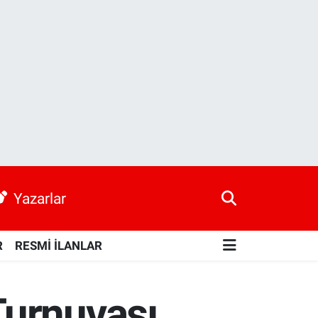
Yazarlar
R
RESMİ İLANLAR
Turnuvası