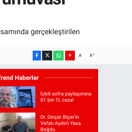
samında gerçekleştirilen
-
+
A
A
Trend Haberler
İçkili sofra paylaşımına
81 bin TL ceza!
Dr. Dinçer Biçer’in
Vefatı Aydın’ı Yasa
Boğdu