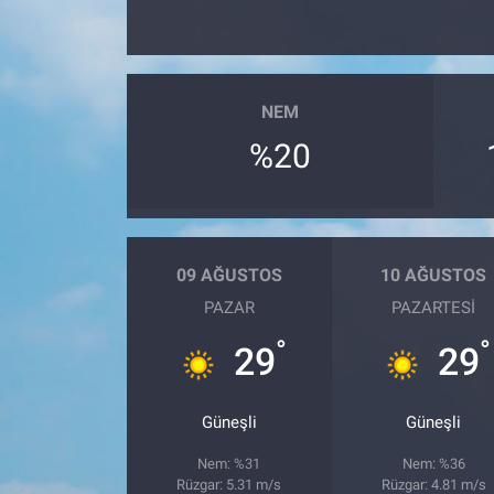
NEM
%20
09 AĞUSTOS
10 AĞUSTOS
PAZAR
PAZARTESI
°
°
29
29
Güneşli
Güneşli
Nem: %31
Nem: %36
Rüzgar: 5.31 m/s
Rüzgar: 4.81 m/s