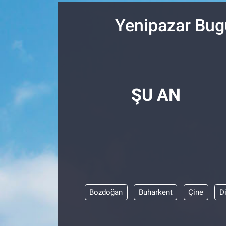
SPOR
Yenipazar Bug
RESMİ İLANLAR
ŞU AN
Bozdoğan
Buharkent
Çine
D