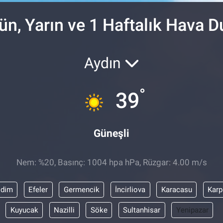
ün, Yarın ve 1 Haftalık Hava 
Aydın
°
39
Güneşli
Nem: %20, Basınç: 1004 hpa hPa, Rüzgar: 4.00 m/s
idim
Efeler
Germencik
İncirliova
Karacasu
Karp
Kuyucak
Nazilli
Söke
Sultanhisar
Yenipazar