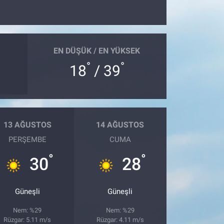
EN DÜŞÜK / EN YÜKSEK
°
°
18
/ 39
13 AĞUSTOS
14 AĞUSTOS
PERŞEMBE
CUMA
°
°
30
28
Güneşli
Güneşli
Nem: %29
Nem: %29
Rüzgar: 5.11 m/s
Rüzgar: 4.11 m/s