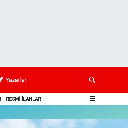
Yazarlar
R
RESMİ İLANLAR