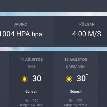
BASINÇ
RÜZGAR
1004 HPA
4.00 M/S
hpa
11 AĞUSTOS
12 AĞUSTOS
SALI
ÇARŞAMBA
°
°
30
30
Güneşli
Güneşli
Nem: %30
Nem: %31
Rüzgar: 4.69 m/s
Rüzgar: 5.39 m/s