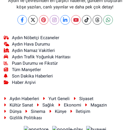
Aydın ve çevresinden en çarpıcı haberler, gündem oluşturan
köşe yazıları, canlı yayınlar ve daha pek çok detay!
Aydın Nöbetçi Eczaneler
Aydın Hava Durumu
Aydin Namaz Vakitleri
Aydın Trafik Yoğunluk Haritası
Puan Durumu ve Fikstür
Tüm Manşetler
Son Dakika Haberleri
Haber Arşivi
Aydın Haberleri
Yurt Geneli
Siyaset
Kültür Sanat
Sağlık
Ekonomi
Magazin
Dünya
Sinema
Künye
İletişim
Gizlilik Politikası