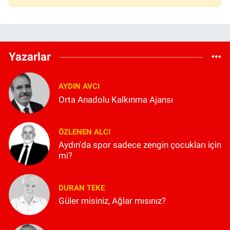
Yazarlar
AYDIN AVCI
Orta Anadolu Kalkınma Ajansı
ÖZLENEN ALCI
Aydın'da spor sadece zengin çocukları için
mi?
DURAN TEKE
Güler misiniz, Ağlar mısınız?