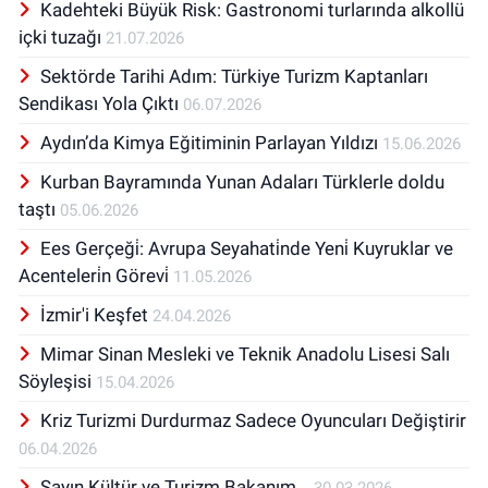
Kadehteki Büyük Risk: Gastronomi turlarında alkollü
içki tuzağı
21.07.2026
Sektörde Tarihi Adım: Türkiye Turizm Kaptanları
Sendikası Yola Çıktı
06.07.2026
Aydın’da Kimya Eğitiminin Parlayan Yıldızı
15.06.2026
Kurban Bayramında Yunan Adaları Türklerle doldu
taştı
05.06.2026
Ees Gerçeği̇: Avrupa Seyahati̇nde Yeni̇ Kuyruklar ve
Acenteleri̇n Görevi̇
11.05.2026
İzmir'i Keşfet
24.04.2026
Mimar Sinan Mesleki ve Teknik Anadolu Lisesi Salı
Söyleşisi
15.04.2026
Kriz Turizmi Durdurmaz Sadece Oyuncuları Değiştirir
06.04.2026
Sayın Kültür ve Turizm Bakanım...
30.03.2026