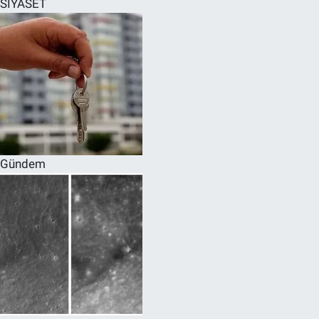
SİYASET
SPOR
RESMİ İLANLAR
Gündem