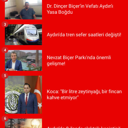
Dr. Dinçer Biçer’in Vefatı Aydın’ı
Yasa Boğdu
3
Aydın'da tren sefer saatleri değişti!
4
Nevzat Biçer Parkı'nda önemli
gelişme!
5
Koca: "Bir litre zeytinyağı, bir fincan
kahve etmiyor"
6