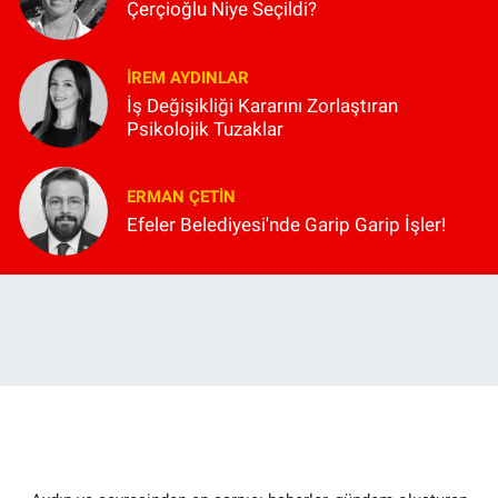
Çerçioğlu Niye Seçildi?
İREM AYDINLAR
İş Değişikliği Kararını Zorlaştıran
Psikolojik Tuzaklar
ERMAN ÇETIN
Efeler Belediyesi'nde Garip Garip İşler!