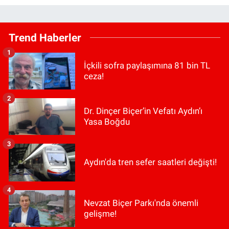
Trend Haberler
1
İçkili sofra paylaşımına 81 bin TL
ceza!
2
Dr. Dinçer Biçer’in Vefatı Aydın’ı
Yasa Boğdu
3
Aydın'da tren sefer saatleri değişti!
4
Nevzat Biçer Parkı'nda önemli
gelişme!