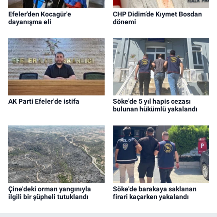
Efeler'den Kocagür'e
CHP Didim’de Kıymet Bosdan
dayanışma eli
dönemi
AK Parti Efeler'de istifa
Söke'de 5 yıl hapis cezası
bulunan hükümlü yakalandı
Çine'deki orman yangınıyla
Söke'de barakaya saklanan
ilgili bir şüpheli tutuklandı
firari kaçarken yakalandı