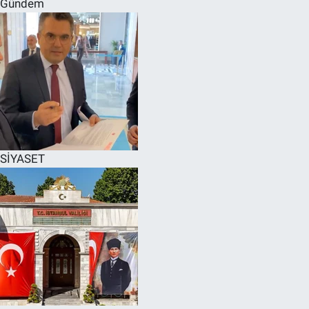
Gündem
SPOR
RESMİ İLANLAR
SİYASET