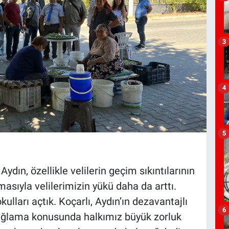
3
4
5
dın, özellikle velilerin geçim sıkıntılarının
lmasıyla velilerimizin yükü daha da arttı.
kulları açtık. Koçarlı, Aydın’ın dezavantajlı
6
 sağlama konusunda halkımız büyük zorluk