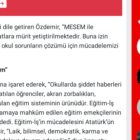
i dile getiren Özdemir, “MESEM ile
tlara mürit yetiştirilmektedir. Buna izin
ul okul sorunların çözümü için mücadelemizi
am”
ına işaret ederek, “Okullarda şiddet haberleri
tılan öğrenciler, akran zorbalıkları,
lan eğitim sisteminin ürünüdür. Eğitim-İş
yaşamaya mahkûm edilen eğitim emekçilerinin
edi. Eğitim-İş’in mücadelesini Atatürk’ün
r, “Laik, bilimsel, demokratik, karma ve