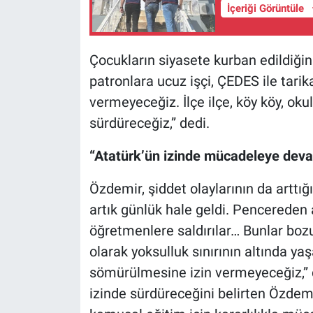
İçeriği Görüntüle
Çocukların siyasete kurban edildiğin
patronlara ucuz işçi, ÇEDES ile tarika
vermeyeceğiz. İlçe ilçe, köy köy, ok
sürdüreceğiz,” dedi.
“Atatürk’ün izinde mücadeleye dev
Özdemir, şiddet olaylarının da arttığ
artık günlük hale geldi. Pencereden a
öğretmenlere saldırılar… Bunlar bozu
olarak yoksulluk sınırının altında 
sömürülmesine izin vermeyeceğiz,” d
izinde sürdüreceğini belirten Özdemi