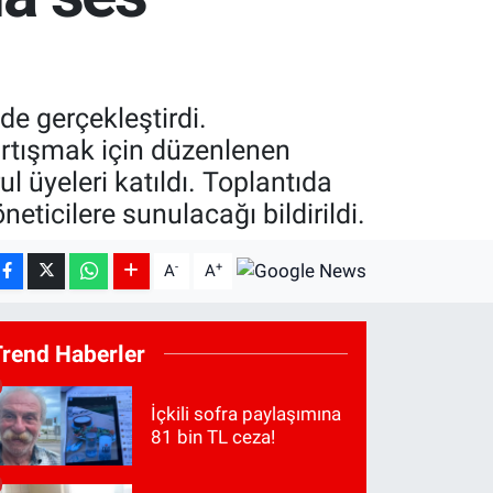
nde gerçekleştirdi.
tartışmak için düzenlenen
l üyeleri katıldı. Toplantıda
eticilere sunulacağı bildirildi.
-
+
A
A
Trend Haberler
İçkili sofra paylaşımına
81 bin TL ceza!