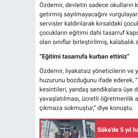
Özdemir, devletin sadece okulların 
getirmiş sayılmayacağını vurgulayara
servisler kaldırılarak kırsaldaki ço
çocukların eğitimi dahi tasarruf kap
olan sınıflar birleştirilmiş, kalabalık s
“Eğitimi tasarrufa kurban ettiniz”
Özdemir, liyakatsiz yöneticilerin v
huzurunu bozduğunu ifade ederek, “
kesintileri, yandaş sendikalara üye 
yavaşlatılması, ücretli öğretmenlik 
çıkmaza sokmuştur,” diye konuştu.
Söke'de 5 yıl 