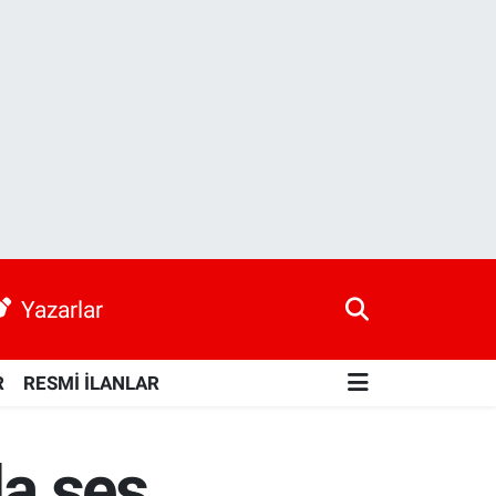
Yazarlar
R
RESMİ İLANLAR
da ses