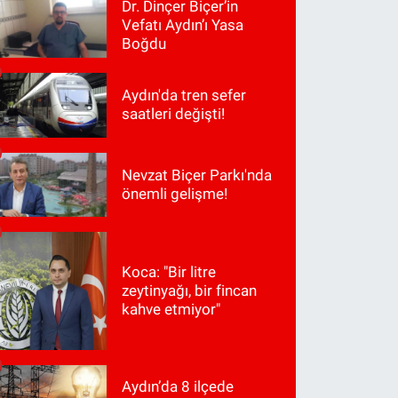
Dr. Dinçer Biçer’in
Vefatı Aydın’ı Yasa
Boğdu
Aydın'da tren sefer
saatleri değişti!
Nevzat Biçer Parkı'nda
önemli gelişme!
Koca: "Bir litre
zeytinyağı, bir fincan
kahve etmiyor"
Aydın’da 8 ilçede