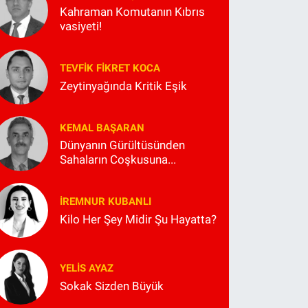
Kahraman Komutanın Kıbrıs
vasiyeti!
TEVFIK FIKRET KOCA
Zeytinyağında Kritik Eşik
KEMAL BAŞARAN
Dünyanın Gürültüsünden
Sahaların Coşkusuna...
İREMNUR KUBANLI
Kilo Her Şey Midir Şu Hayatta?
YELIS AYAZ
Sokak Sizden Büyük