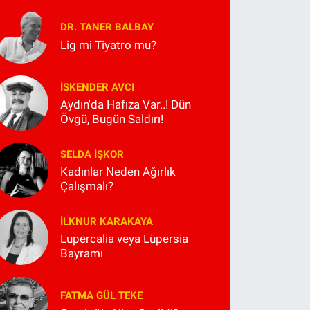
DR. TANER BALBAY
Lig mi Tiyatro mu?
İSKENDER AVCI
Aydın'da Hafıza Var..! Dün
Övgü, Bugün Saldırı!
SELDA İŞKOR
Kadınlar Neden Ağırlık
Çalışmalı?
İLKNUR KARAKAYA
Lupercalia veya Lüpersia
Bayramı
FATMA GÜL TEKE