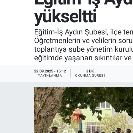
yükseltti
SPOR
RESMİ İLANLAR
Eğitim-İş Aydın Şubesi, ilçe tem
Öğretmenlerin ve velilerin sor
toplantıya şube yönetim kurulu, 
eğitimde yaşanan sıkıntılar ve ç
22.09.2025 - 15:12
3 DK
YAYINLANMA
OKUNMA SÜRESI