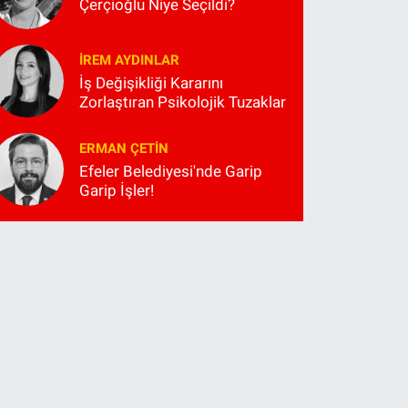
Çerçioğlu Niye Seçildi?
İREM AYDINLAR
İş Değişikliği Kararını
Zorlaştıran Psikolojik Tuzaklar
ERMAN ÇETIN
Efeler Belediyesi'nde Garip
Garip İşler!