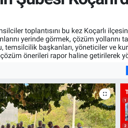
silciler toplantısını bu kez Koçarlı ilçesi
unlarını yerinde görmek, çözüm yollarını 
temsilcilik başkanları, yöneticiler ve kuru
özüm önerileri rapor haline getirilerek yön
1
2