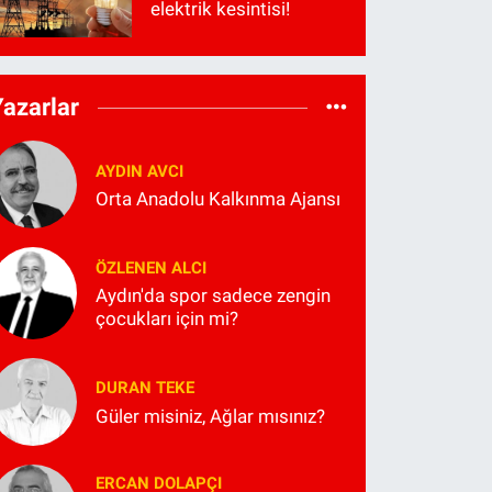
elektrik kesintisi!
Yazarlar
AYDIN AVCI
Orta Anadolu Kalkınma Ajansı
ÖZLENEN ALCI
Aydın'da spor sadece zengin
çocukları için mi?
DURAN TEKE
Güler misiniz, Ağlar mısınız?
ERCAN DOLAPÇI