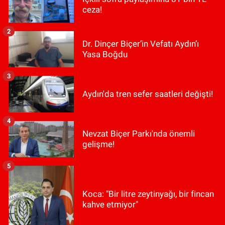
ceza!
2
Dr. Dinçer Biçer’in Vefatı Aydın’ı
Yasa Boğdu
3
Aydın'da tren sefer saatleri değişti!
4
Nevzat Biçer Parkı'nda önemli
gelişme!
5
Koca: "Bir litre zeytinyağı, bir fincan
kahve etmiyor"