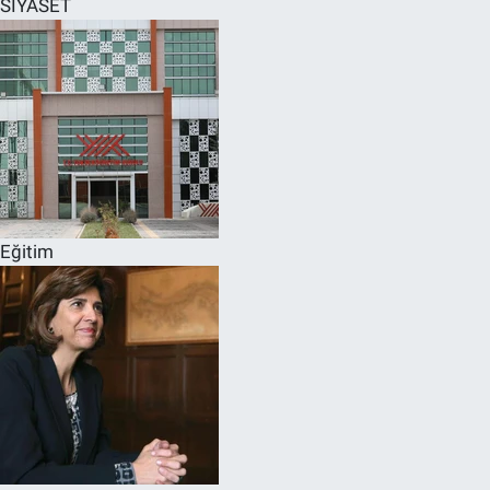
SİYASET
SPOR
RESMİ İLANLAR
Eğitim