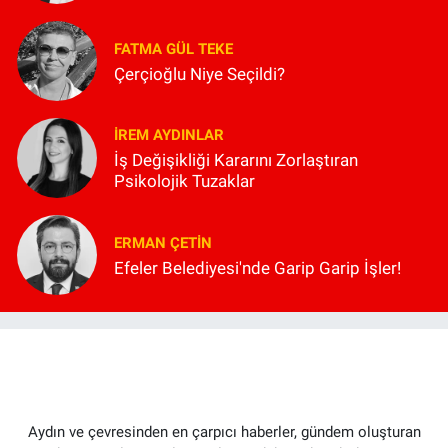
FATMA GÜL TEKE
Çerçioğlu Niye Seçildi?
İREM AYDINLAR
İş Değişikliği Kararını Zorlaştıran
Psikolojik Tuzaklar
ERMAN ÇETIN
Efeler Belediyesi'nde Garip Garip İşler!
Aydın ve çevresinden en çarpıcı haberler, gündem oluşturan