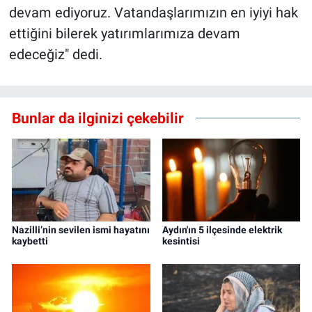
devam ediyoruz. Vatandaşlarımızın en iyiyi hak
ettiğini bilerek yatırımlarımıza devam
edeceğiz" dedi.
Bunlar da ilginizi çekebilir
Nazilli’nin sevilen ismi hayatını
Aydın'ın 5 ilçesinde elektrik
kaybetti
kesintisi