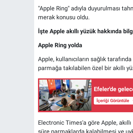
"Apple Ring" adıyla duyurulması tahm
merak konusu oldu.
İşte Apple akıllı yüzük hakkında bilgi
Apple Ring yolda
Apple, kullanıcıların sağlık tarafınd
parmağa takılabilen özel bir akıllı yüz
Efeler'de gelec
İçeriği Görüntüle
Electronic Times'a göre Apple, akıll
süre parmaklarda kalabilmesi ve uyk