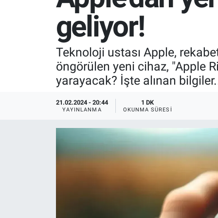
geliyor!
SPOR
RESMİ İLANLAR
Teknoloji ustası Apple, rekabet
öngörülen yeni cihaz, "Apple R
yarayacak? İşte alınan bilgiler.
21.02.2024 - 20:44
1 DK
YAYINLANMA
OKUNMA SÜRESI