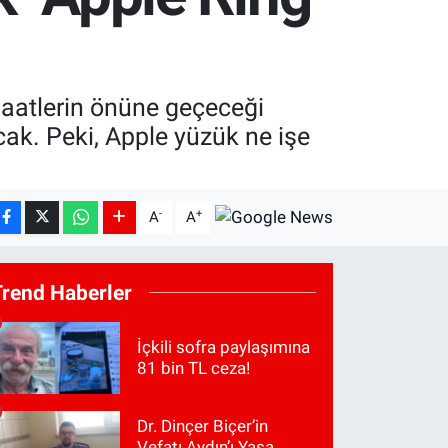
 saatlerin önüne geçeceği
cak. Peki, Apple yüzük ne işe
-
+
A
A
Trend Haberler
İçkili sofra paylaşımına
81 bin TL ceza!
Dr. Dinçer Biçer’in
Vefatı Aydın’ı Yasa