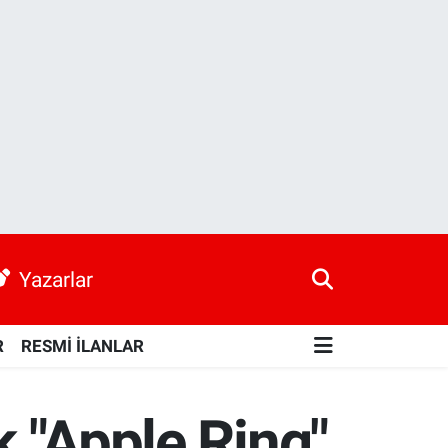
Yazarlar
R
RESMİ İLANLAR
k "Apple Ring"