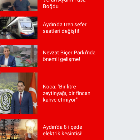
Boğdu
Aydın'da tren sefer
saatleri değişti!
Nevzat Biçer Parkı'nda
önemli gelişme!
Koca: "Bir litre
zeytinyağı, bir fincan
kahve etmiyor"
Aydın’da 8 ilçede
elektrik kesintisi!