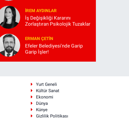
İREM AYDINLAR
İş Değişikliği Kararını
Zorlaştıran Psikolojik Tuzaklar
ERMAN ÇETIN
Efeler Belediyesi'nde Garip
Garip İşler!
i
Yurt Geneli
Kültür Sanat
Ekonomi
Dünya
Künye
Gizlilik Politikası