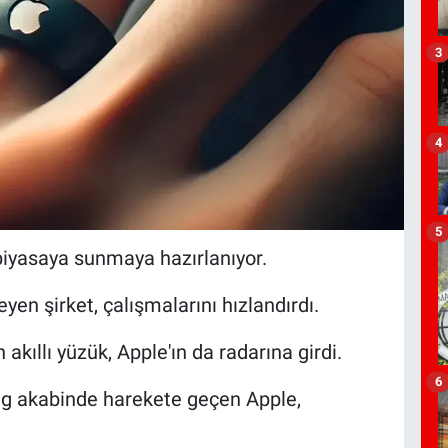
3
4
5
 piyasaya sunmaya hazırlanıyor.
en şirket, çalışmalarını hızlandırdı.
 akıllı yüzük, Apple'ın da radarına girdi.
6
ng akabinde harekete geçen Apple,