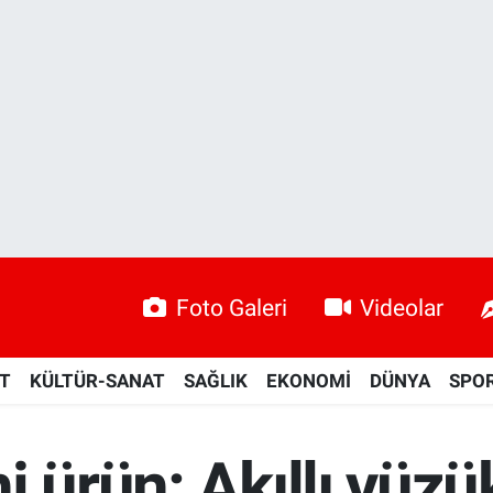
Foto Galeri
Videolar
ET
KÜLTÜR-SANAT
SAĞLIK
EKONOMİ
DÜNYA
SPO
i ürün: Akıllı yüzü