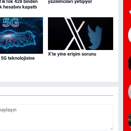
TikTok 428 binden
yazılımcıları yetişiyor
k hesabını kapattı
X’te yine erişim sorunu
 5G teknolojisine