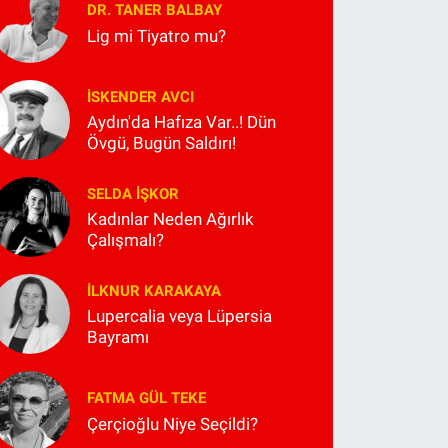
DR. TANER BALBAY
Lig mi Tiyatro mu?
İSKENDER AVCI
Aydın'da Hafıza Var..! Dün
Övgü, Bugün Saldırı!
SELDA İŞKOR
Kadınlar Neden Ağırlık
Çalışmalı?
İLKNUR KARAKAYA
Lupercalia veya Lüpersia
Bayramı
FATMA GÜL TEKE
Çerçioğlu Niye Seçildi?