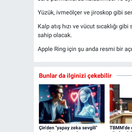
Yüzük, ivmeölçer ve jiroskop gibi sen
Kalp atış hızı ve vücut sıcaklığı gibi 
sahip olacak.
Apple Ring için şu anda resmi bir a
Bunlar da ilginizi çekebilir
Çin'den "yapay zeka sevgili"
TBMM'de di