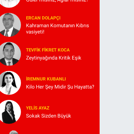
ERCAN DOLAPÇI
Kahraman Komutanın Kıbrıs
vasiyeti!
TEVFIK FIKRET KOCA
Zeytinyağında Kritik Eşik
İREMNUR KUBANLI
Kilo Her Şey Midir Şu Hayatta?
YELIS AYAZ
Sokak Sizden Büyük