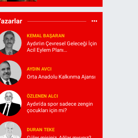
Yazarlar
KEMAL BAŞARAN
Aydın'ın Çevresel Geleceği İçin
Acil Eylem Planı...
AYDIN AVCI
Orta Anadolu Kalkınma Ajansı
ÖZLENEN ALCI
Aydın'da spor sadece zengin
çocukları için mi?
DURAN TEKE
Güler misiniz, Ağlar mısınız?