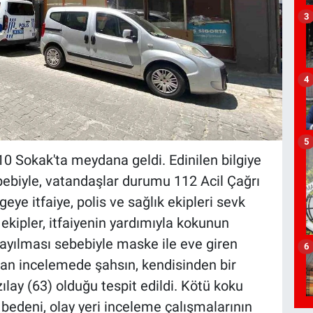
3
4
5
10 Sokak'ta meydana geldi. Edinilen bilgiye
ebiyle, vatandaşlar durumu 112 Acil Çağrı
geye itfaiye, polis ve sağlık ekipleri sevk
 ekipler, itfaiyenin yardımıyla kokunun
yayılması sebebiyle maske ile eve giren
6
ılan incelemede şahsın, kendisinden bir
ılay (63) olduğu tespit edildi. Kötü koku
 bedeni, olay yeri inceleme çalışmalarının