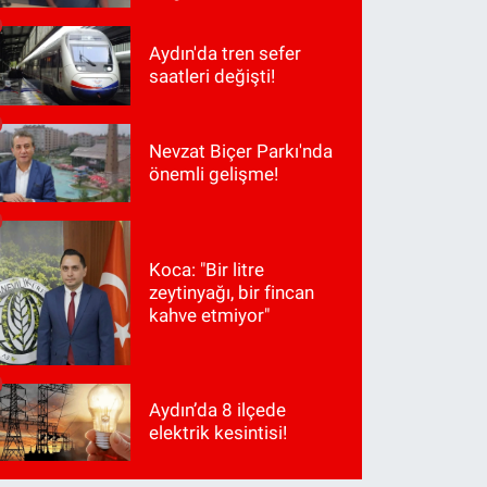
Aydın'da tren sefer
saatleri değişti!
Nevzat Biçer Parkı'nda
önemli gelişme!
Koca: "Bir litre
zeytinyağı, bir fincan
kahve etmiyor"
Aydın’da 8 ilçede
elektrik kesintisi!