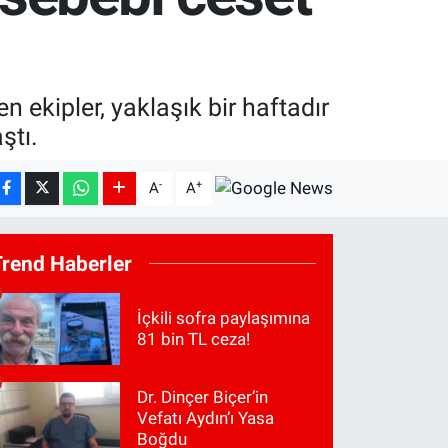
 ekipler, yaklaşık bir haftadır
ştı.
-
+
A
A
Trend Haberler
İçkili sofra paylaşımına
81 bin TL ceza!
Dr. Dinçer Biçer’in
Vefatı Aydın’ı Yasa
Boğdu