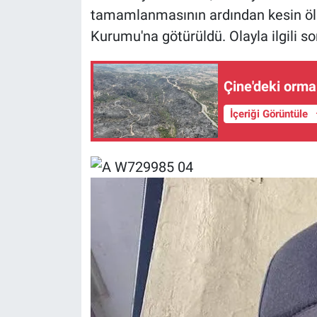
tamamlanmasının ardından kesin ölü
Kurumu'na götürüldü. Olayla ilgili so
Çine'deki orman
İçeriği Görüntüle