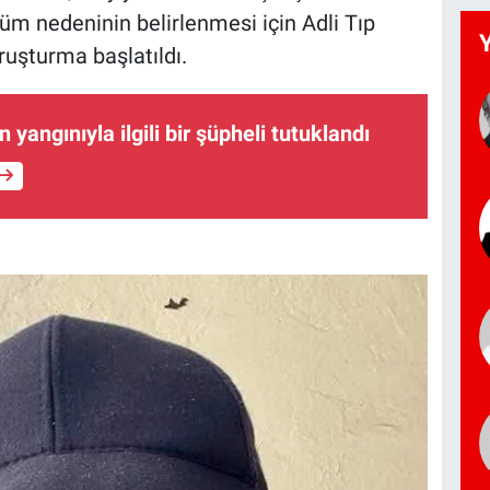
m nedeninin belirlenmesi için Adli Tıp
ruşturma başlatıldı.
 yangınıyla ilgili bir şüpheli tutuklandı