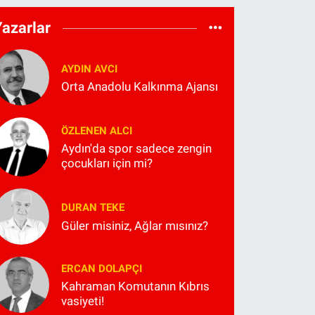
Yazarlar
AYDIN AVCI
Orta Anadolu Kalkınma Ajansı
ÖZLENEN ALCI
Aydın'da spor sadece zengin
çocukları için mi?
DURAN TEKE
Güler misiniz, Ağlar mısınız?
ERCAN DOLAPÇI
Kahraman Komutanın Kıbrıs
vasiyeti!