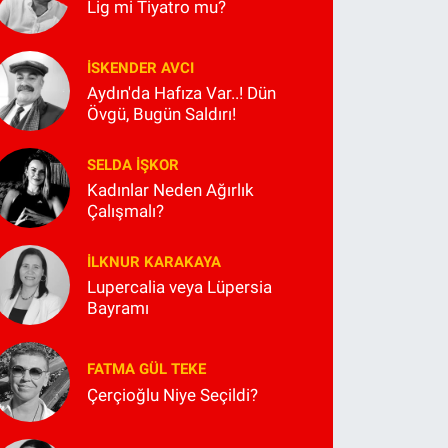
Lig mi Tiyatro mu?
İSKENDER AVCI
Aydın'da Hafıza Var..! Dün
Övgü, Bugün Saldırı!
SELDA İŞKOR
Kadınlar Neden Ağırlık
Çalışmalı?
İLKNUR KARAKAYA
Lupercalia veya Lüpersia
Bayramı
FATMA GÜL TEKE
Çerçioğlu Niye Seçildi?