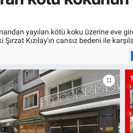
mandan yayılan kötü koku üzerine eve giren
ırzat Kızılay'ın cansız bedeni ile karşıla
1
2