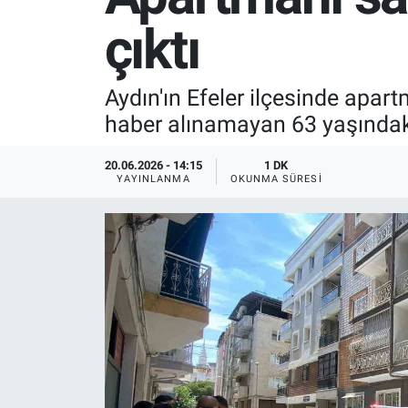
çıktı
SPOR
RESMİ İLANLAR
Aydın'ın Efeler ilçesinde apart
haber alınamayan 63 yaşındaki Ş
20.06.2026 - 14:15
1 DK
YAYINLANMA
OKUNMA SÜRESI