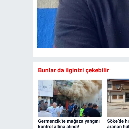
Bunlar da ilginizi çekebilir
Germencik'te mağaza yangını
Söke’de hı
kontrol altına alındı!
aranan hü