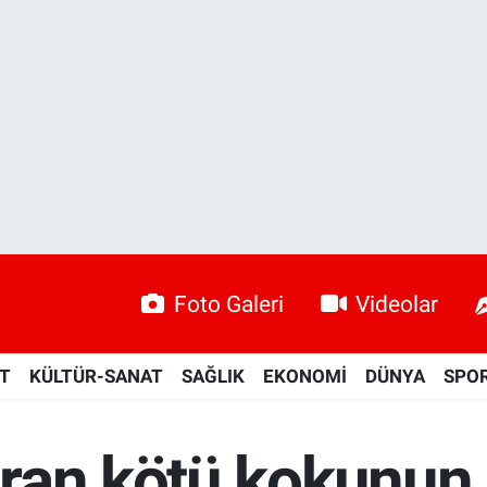
Foto Galeri
Videolar
ET
KÜLTÜR-SANAT
SAĞLIK
EKONOMİ
DÜNYA
SPO
ran kötü kokunun 