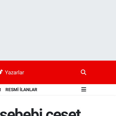
Yazarlar
R
RESMİ İLANLAR
sebebi ceset