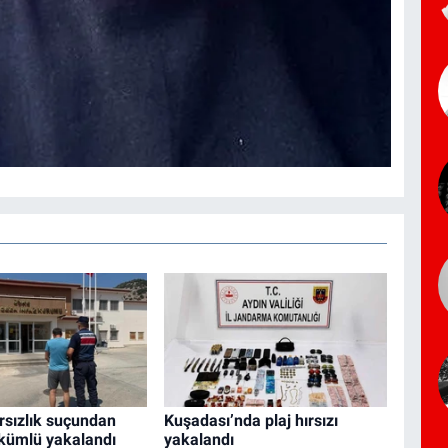
rsızlık suçundan
Kuşadası’nda plaj hırsızı
kümlü yakalandı
yakalandı