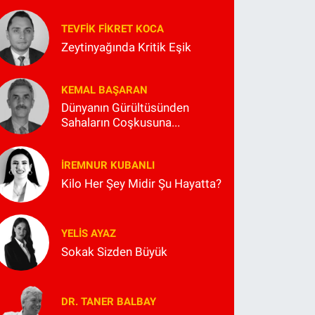
TEVFIK FIKRET KOCA
Zeytinyağında Kritik Eşik
KEMAL BAŞARAN
Dünyanın Gürültüsünden
Sahaların Coşkusuna...
İREMNUR KUBANLI
Kilo Her Şey Midir Şu Hayatta?
YELIS AYAZ
Sokak Sizden Büyük
DR. TANER BALBAY