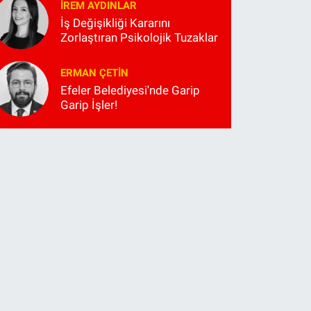
İREM AYDINLAR
İş Değişikliği Kararını
Zorlaştıran Psikolojik Tuzaklar
ERMAN ÇETIN
Efeler Belediyesi'nde Garip
Garip İşler!