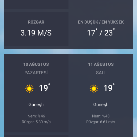
RÜZGAR
EN DÜŞÜK / EN YÜKSEK
°
°
3.19 M/S
17
/ 23
10 AĞUSTOS
11 AĞUSTOS
PAZARTESI
SALI
°
°
19
19
Güneşli
Güneşli
Nem: %46
Nem: %43
Rüzgar: 5.39 m/s
Rüzgar: 6.61 m/s