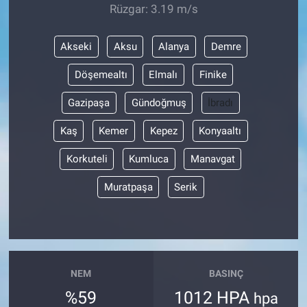
Rüzgar: 3.19 m/s
Akseki
Aksu
Alanya
Demre
Döşemealtı
Elmalı
Finike
Gazipaşa
Gündoğmuş
İbradı
Kaş
Kemer
Kepez
Konyaaltı
Korkuteli
Kumluca
Manavgat
Muratpaşa
Serik
NEM
BASINÇ
%59
1012 HPA
hpa