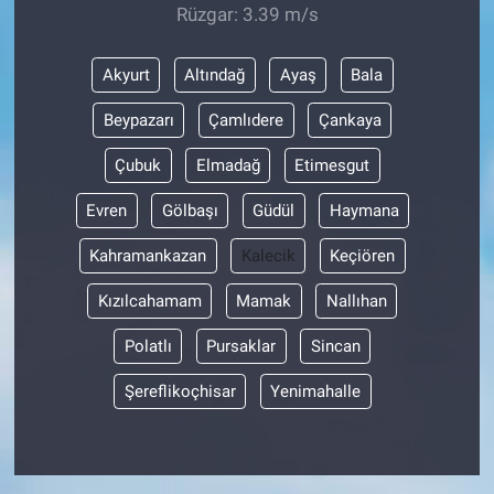
Rüzgar: 3.39 m/s
Akyurt
Altındağ
Ayaş
Bala
Beypazarı
Çamlıdere
Çankaya
Çubuk
Elmadağ
Etimesgut
Evren
Gölbaşı
Güdül
Haymana
Kahramankazan
Kalecik
Keçiören
Kızılcahamam
Mamak
Nallıhan
Polatlı
Pursaklar
Sincan
Şereflikoçhisar
Yenimahalle