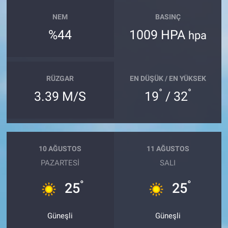
NEM
BASINÇ
%44
1009 HPA
hpa
RÜZGAR
EN DÜŞÜK / EN YÜKSEK
°
°
3.39 M/S
19
/ 32
10 AĞUSTOS
11 AĞUSTOS
PAZARTESI
SALI
°
°
25
25
Güneşli
Güneşli