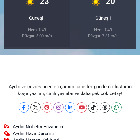
23
20
Güneşli
Güneşli
Nem: %43
Nem: %43
Rüzgar: 8.00 m/s
Rüzgar: 7.31 m/s
Aydın ve çevresinden en çarpıcı haberler, gündem oluşturan
köşe yazıları, canlı yayınlar ve daha pek çok detay!
Aydın Nöbetçi Eczaneler
Aydın Hava Durumu