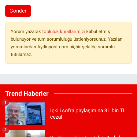
Gönder
Yorum yazarak
topluluk kurallarımızı
kabul etmiş
bulunuyor ve tüm sorumluluğu üstleniyorsunuz. Yazılan
yorumlardan Aydinpost.com hiçbir şekilde sorumlu
tutulamaz.
Trend Haberler
1
İçkili sofra paylaşımına 81 bin TL
ceza!
2