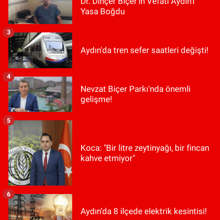
Dr. Dinçer Biçer’in Vefatı Aydın’ı
Yasa Boğdu
3
Aydın'da tren sefer saatleri değişti!
4
Nevzat Biçer Parkı'nda önemli
gelişme!
5
Koca: "Bir litre zeytinyağı, bir fincan
kahve etmiyor"
6
Aydın’da 8 ilçede elektrik kesintisi!