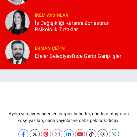
İREM AYDINLAR
İş Değişikliği Kararını Zorlaştıran
Psikolojik Tuzaklar
ERMAN ÇETIN
Efeler Belediyesi'nde Garip Garip İşler!
Aydın ve çevresinden en çarpıcı haberler, gündem oluşturan
köşe yazıları, canlı yayınlar ve daha pek çok detay!