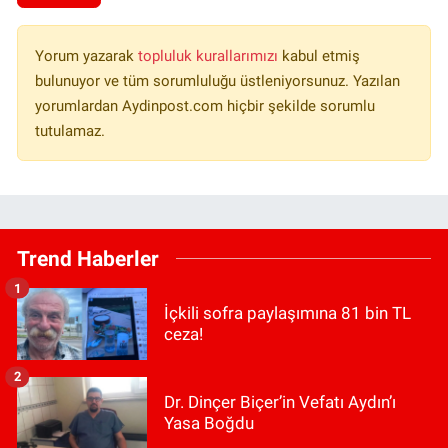
Yorum yazarak
topluluk kurallarımızı
kabul etmiş
bulunuyor ve tüm sorumluluğu üstleniyorsunuz. Yazılan
yorumlardan Aydinpost.com hiçbir şekilde sorumlu
tutulamaz.
Trend Haberler
1
İçkili sofra paylaşımına 81 bin TL
ceza!
2
Dr. Dinçer Biçer’in Vefatı Aydın’ı
Yasa Boğdu