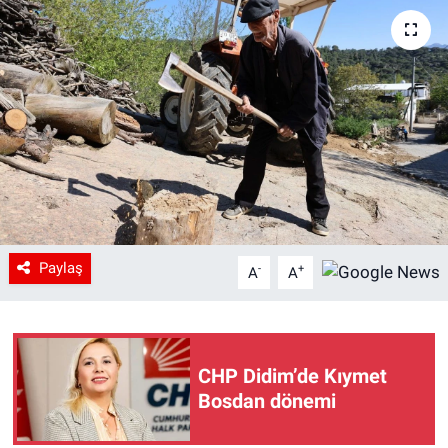
Paylaş
-
+
A
A
CHP Didim’de Kıymet
Bosdan dönemi