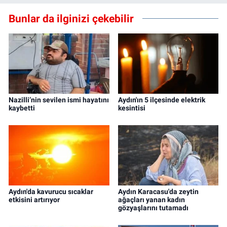
Bunlar da ilginizi çekebilir
Nazilli’nin sevilen ismi hayatını
Aydın'ın 5 ilçesinde elektrik
kaybetti
kesintisi
Aydın'da kavurucu sıcaklar
Aydın Karacasu'da zeytin
etkisini artırıyor
ağaçları yanan kadın
gözyaşlarını tutamadı