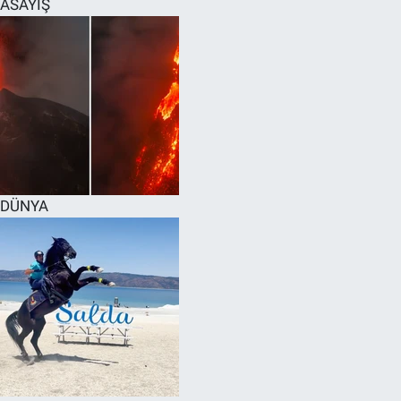
ASAYİŞ
SPOR
RESMİ İLANLAR
DÜNYA