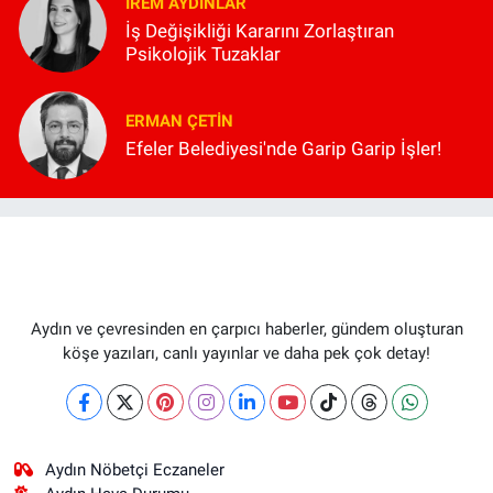
İREM AYDINLAR
İş Değişikliği Kararını Zorlaştıran
Psikolojik Tuzaklar
ERMAN ÇETIN
Efeler Belediyesi'nde Garip Garip İşler!
Aydın ve çevresinden en çarpıcı haberler, gündem oluşturan
köşe yazıları, canlı yayınlar ve daha pek çok detay!
Aydın Nöbetçi Eczaneler