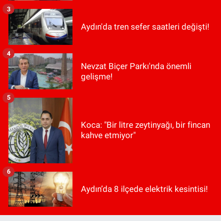
3
Aydın'da tren sefer saatleri değişti!
4
Nevzat Biçer Parkı'nda önemli
gelişme!
5
Koca: "Bir litre zeytinyağı, bir fincan
kahve etmiyor"
6
Aydın’da 8 ilçede elektrik kesintisi!