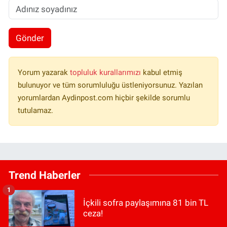
Gönder
Yorum yazarak
topluluk kurallarımızı
kabul etmiş
bulunuyor ve tüm sorumluluğu üstleniyorsunuz. Yazılan
yorumlardan Aydinpost.com hiçbir şekilde sorumlu
tutulamaz.
Trend Haberler
1
İçkili sofra paylaşımına 81 bin TL
ceza!