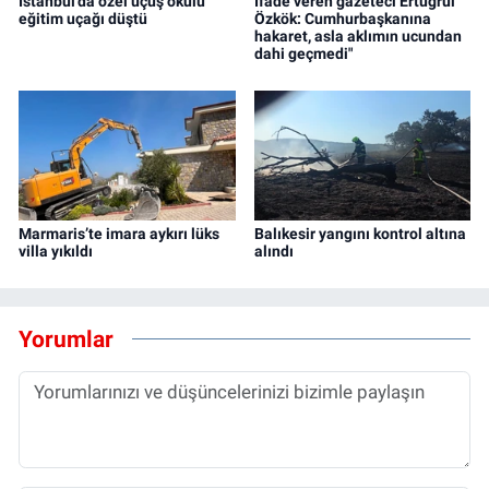
İstanbul'da özel uçuş okulu
İfade veren gazeteci Ertuğrul
eğitim uçağı düştü
Özkök: Cumhurbaşkanına
hakaret, asla aklımın ucundan
dahi geçmedi"
Marmaris’te imara aykırı lüks
Balıkesir yangını kontrol altına
villa yıkıldı
alındı
Yorumlar