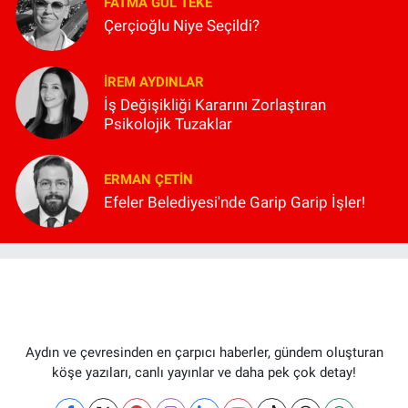
FATMA GÜL TEKE
Çerçioğlu Niye Seçildi?
İREM AYDINLAR
İş Değişikliği Kararını Zorlaştıran
Psikolojik Tuzaklar
ERMAN ÇETIN
Efeler Belediyesi'nde Garip Garip İşler!
Aydın ve çevresinden en çarpıcı haberler, gündem oluşturan
köşe yazıları, canlı yayınlar ve daha pek çok detay!