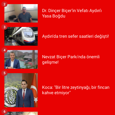
2
Dr. Dinçer Biçer’in Vefatı Aydın’ı
Yasa Boğdu
3
Aydın'da tren sefer saatleri değişti!
4
Nevzat Biçer Parkı'nda önemli
gelişme!
5
Koca: "Bir litre zeytinyağı, bir fincan
kahve etmiyor"
6