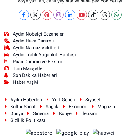
köşe yazıları, canlı yayınlar ve daha pek çok detay!
Aydın Nöbetçi Eczaneler
Aydın Hava Durumu
Aydin Namaz Vakitleri
Aydın Trafik Yoğunluk Haritası
Puan Durumu ve Fikstür
Tüm Manşetler
Son Dakika Haberleri
Haber Arşivi
Aydın Haberleri
Yurt Geneli
Siyaset
Kültür Sanat
Sağlık
Ekonomi
Magazin
Dünya
Sinema
Künye
İletişim
Gizlilik Politikası