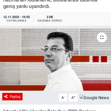
geniş yankı uyandırdı.
12.11.2025 - 10:55
2 DK
YAYINLANMA
OKUNMA SÜRESI
Paylaş
-
+
A
A