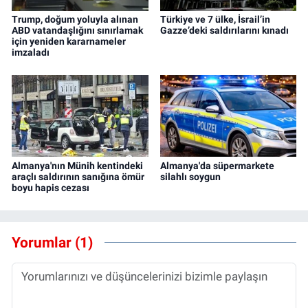
Trump, doğum yoluyla alınan
Türkiye ve 7 ülke, İsrail’in
ABD vatandaşlığını sınırlamak
Gazze’deki saldırılarını kınadı
için yeniden kararnameler
imzaladı
Almanya'nın Münih kentindeki
Almanya'da süpermarkete
araçlı saldırının sanığına ömür
silahlı soygun
boyu hapis cezası
Yorumlar (1)