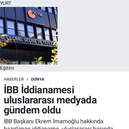
YURT
Eğitim
HABERLER
DÜNYA
İBB İddianamesi
uluslararası medyada
gündem oldu
İBB Başkanı Ekrem İmamoğlu hakkında
hazırlanan iddianame, uluslararası basında