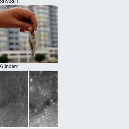
SİYASET
SPOR
RESMİ İLANLAR
Gündem