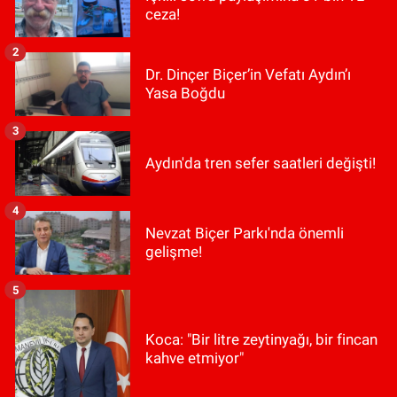
ceza!
2
Dr. Dinçer Biçer’in Vefatı Aydın’ı
Yasa Boğdu
3
Aydın'da tren sefer saatleri değişti!
4
Nevzat Biçer Parkı'nda önemli
gelişme!
5
Koca: "Bir litre zeytinyağı, bir fincan
kahve etmiyor"