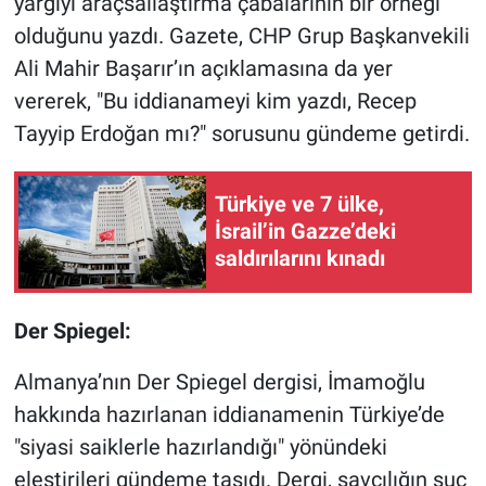
yargıyı araçsallaştırma çabalarının bir örneği
olduğunu yazdı. Gazete, CHP Grup Başkanvekili
Ali Mahir Başarır’ın açıklamasına da yer
vererek, "Bu iddianameyi kim yazdı, Recep
Tayyip Erdoğan mı?" sorusunu gündeme getirdi.
Türkiye ve 7 ülke,
İsrail’in Gazze’deki
saldırılarını kınadı
Der Spiegel:
Almanya’nın Der Spiegel dergisi, İmamoğlu
hakkında hazırlanan iddianamenin Türkiye’de
"siyasi saiklerle hazırlandığı" yönündeki
eleştirileri gündeme taşıdı. Dergi, savcılığın suç