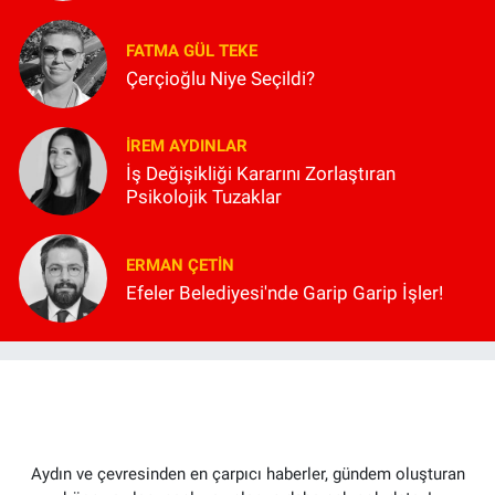
FATMA GÜL TEKE
Çerçioğlu Niye Seçildi?
İREM AYDINLAR
İş Değişikliği Kararını Zorlaştıran
Psikolojik Tuzaklar
ERMAN ÇETIN
Efeler Belediyesi'nde Garip Garip İşler!
Aydın ve çevresinden en çarpıcı haberler, gündem oluşturan