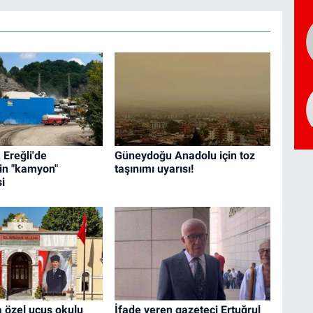
Ereğli'de
Güneydoğu Anadolu için toz
in "kamyon"
taşınımı uyarısı!
i
a özel uçuş okulu
İfade veren gazeteci Ertuğrul