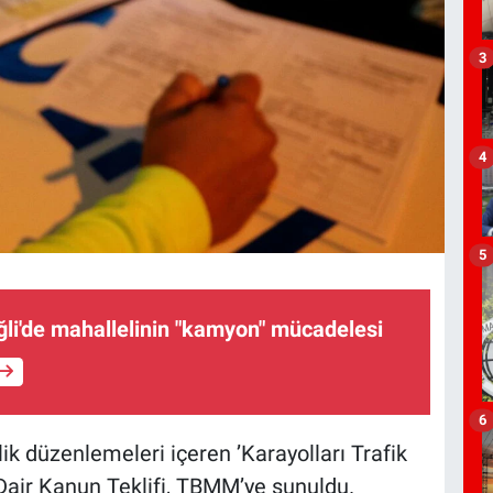
3
4
5
li'de mahallelinin "kamyon" mücadelesi
6
lik düzenlemeleri içeren ’Karayolları Trafik
Dair Kanun Teklifi, TBMM’ye sunuldu.