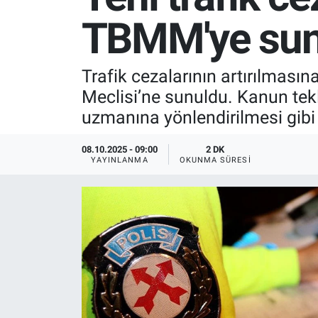
TBMM'ye sun
SPOR
RESMİ İLANLAR
Trafik cezalarının artırılmasın
Meclisi’ne sunuldu. Kanun teklif
uzmanına yönlendirilmesi gibi 
08.10.2025 - 09:00
2 DK
YAYINLANMA
OKUNMA SÜRESI