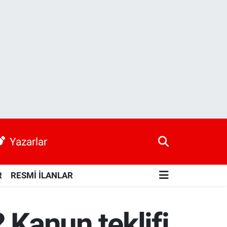
Yazarlar
R
RESMİ İLANLAR
? Kanun teklifi