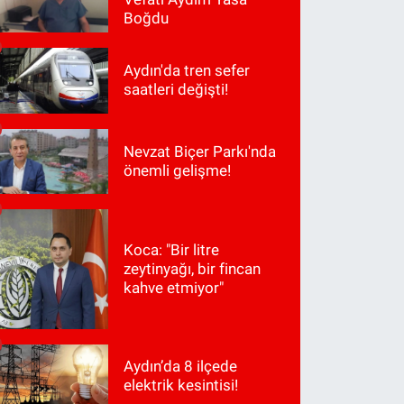
Boğdu
Aydın'da tren sefer
saatleri değişti!
Nevzat Biçer Parkı'nda
önemli gelişme!
Koca: "Bir litre
zeytinyağı, bir fincan
kahve etmiyor"
Aydın’da 8 ilçede
elektrik kesintisi!