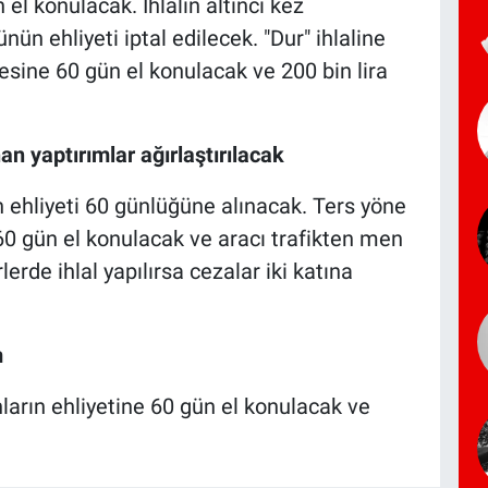
 el konulacak. İhlalin altıncı kez
n ehliyeti iptal edilecek. "Dur" ihlaline
sine 60 gün el konulacak ve 200 bin lira
n yaptırımlar ağırlaştırılacak
n ehliyeti 60 günlüğüne alınacak. Ters yöne
 60 gün el konulacak ve aracı trafikten men
lerde ihlal yapılırsa cezalar iki katına
m
rın ehliyetine 60 gün el konulacak ve