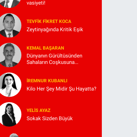
vasiyeti!
TEVFIK FIKRET KOCA
Zeytinyağında Kritik Eşik
KEMAL BAŞARAN
Dünyanın Gürültüsünden
Sahaların Coşkusuna...
İREMNUR KUBANLI
Kilo Her Şey Midir Şu Hayatta?
YELIS AYAZ
Sokak Sizden Büyük