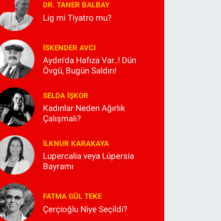
DR. TANER BALBAY
Lig mi Tiyatro mu?
İSKENDER AVCI
Aydın'da Hafıza Var..! Dün
Övgü, Bugün Saldırı!
SELDA İŞKOR
Kadınlar Neden Ağırlık
Çalışmalı?
İLKNUR KARAKAYA
Lupercalia veya Lüpersia
Bayramı
FATMA GÜL TEKE
Çerçioğlu Niye Seçildi?