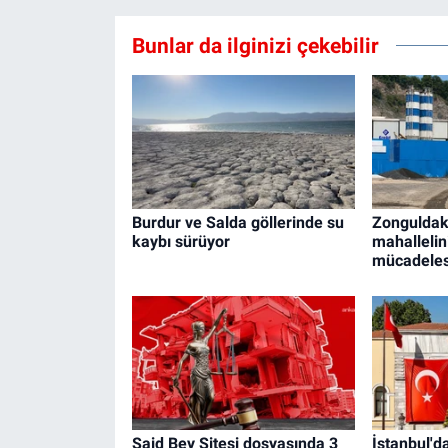
Bunlar da ilginizi çekebilir
Burdur ve Salda göllerinde su
Zonguldak 
kaybı sürüyor
mahallelin
mücadeles
Said Bey Sitesi dosyasında 3
İstanbul'd