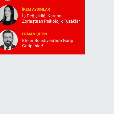
İREM AYDINLAR
İş Değişikliği Kararını
Zorlaştıran Psikolojik Tuzaklar
ERMAN ÇETIN
Efeler Belediyesi'nde Garip
Garip İşler!