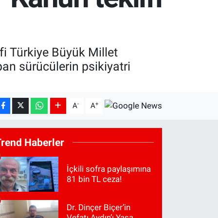
fi Türkiye Büyük Millet
apan sürücülerin psikiyatri
-
+
A
A
Trend Haberler
İçkili sofra paylaşımına
81 bin TL ceza!
Dr. Dinçer Biçer’in
Vefatı Aydın’ı Yasa