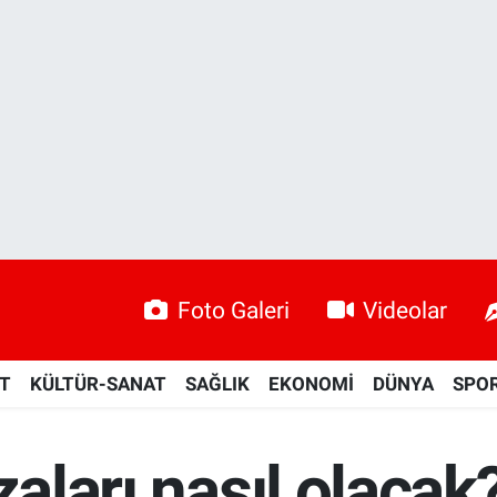
Foto Galeri
Videolar
ET
KÜLTÜR-SANAT
SAĞLIK
EKONOMİ
DÜNYA
SPO
zaları nasıl olacak