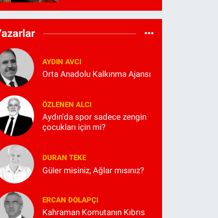
Yazarlar
AYDIN AVCI
Orta Anadolu Kalkınma Ajansı
ÖZLENEN ALCI
Aydın'da spor sadece zengin
çocukları için mi?
DURAN TEKE
Güler misiniz, Ağlar mısınız?
ERCAN DOLAPÇI
Kahraman Komutanın Kıbrıs