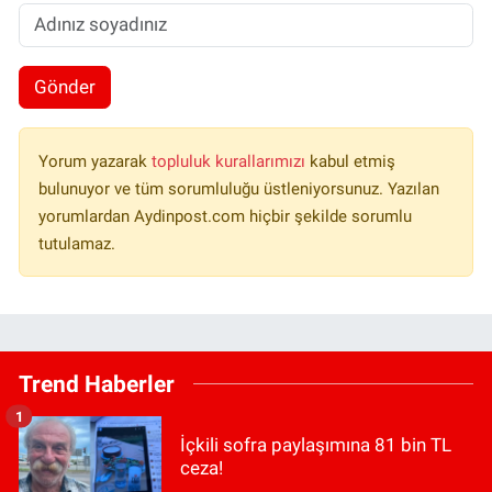
Gönder
Yorum yazarak
topluluk kurallarımızı
kabul etmiş
bulunuyor ve tüm sorumluluğu üstleniyorsunuz. Yazılan
yorumlardan Aydinpost.com hiçbir şekilde sorumlu
tutulamaz.
Trend Haberler
1
İçkili sofra paylaşımına 81 bin TL
ceza!