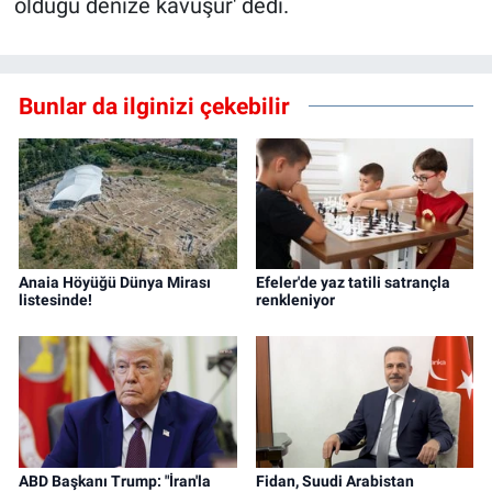
olduğu denize kavuşur' dedi.
Bunlar da ilginizi çekebilir
Anaia Höyüğü Dünya Mirası
Efeler'de yaz tatili satrançla
listesinde!
renkleniyor
ABD Başkanı Trump: "İran'la
Fidan, Suudi Arabistan