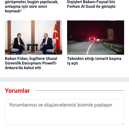
görüşmeler, bugün yapılacak,
Dışişleri Bakanı Faysal bin
anlaşma için süre sınırı
Ferhan Al Suud ile görüştü
koymadı"
Bakan Fidan, İngiltere Ulusal
Taksiden attığı izmarit başına
Güvenlik Danışmanı Powell'ı
iş açtı
Ankara'da kabul etti
Yorumlar