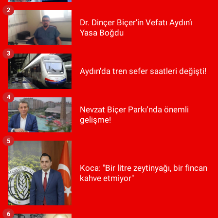
2
Dr. Dinçer Biçer’in Vefatı Aydın’ı
Yasa Boğdu
3
Aydın'da tren sefer saatleri değişti!
4
Nevzat Biçer Parkı'nda önemli
gelişme!
5
Koca: "Bir litre zeytinyağı, bir fincan
kahve etmiyor"
6