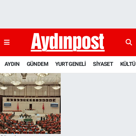
AYDIN
Aydın Nöbetçi Eczaneler
GÜNDEM
Aydın Hava Durumu
YURT GENELİ
Aydin Namaz Vakitleri
AYDIN
GÜNDEM
YURT GENELİ
SİYASET
KÜLTÜ
SİYASET
Aydın Trafik Yoğunluk Haritası
KÜLTÜR-SANAT
Süper Lig Puan Durumu ve Fikstür
SAĞLIK
Tüm Manşetler
EKONOMİ
Son Dakika Haberleri
DÜNYA
Haber Arşivi