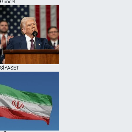
Güncel
SPOR
RESMİ İLANLAR
SİYASET