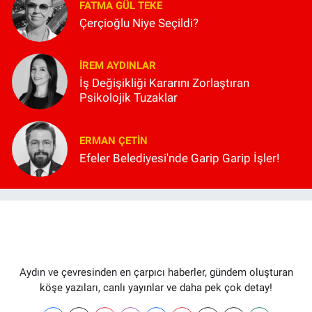
FATMA GÜL TEKE
Çerçioğlu Niye Seçildi?
İREM AYDINLAR
İş Değişikliği Kararını Zorlaştıran
Psikolojik Tuzaklar
ERMAN ÇETIN
Efeler Belediyesi'nde Garip Garip İşler!
Aydın ve çevresinden en çarpıcı haberler, gündem oluşturan
köşe yazıları, canlı yayınlar ve daha pek çok detay!