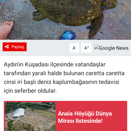
Paylaş
-
+
A
A
Aydın'ın Kuşadası ilçesinde vatandaşlar
tarafından yaralı halde bulunan caretta caretta
cinsi iri başlı deniz kaplumbağasının tedavisi
için seferber oldular.
Anaia Höyüğü Dünya
Mirası listesinde!