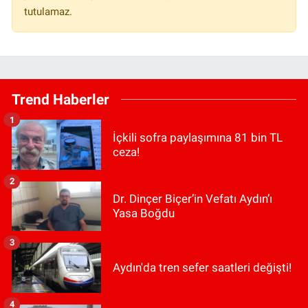
tutulamaz.
Trend Haberler
1
İçkili sofra paylaşımına 81 bin TL
ceza!
2
Dr. Dinçer Biçer’in Vefatı Aydın’ı
Yasa Boğdu
3
Aydın'da tren sefer saatleri değişti!
4