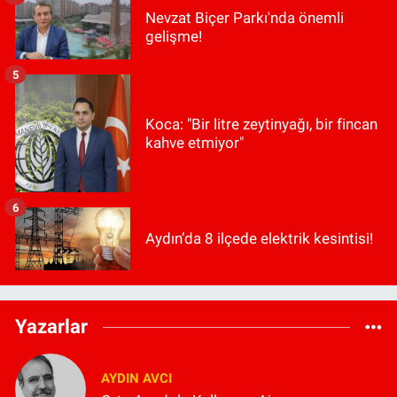
Nevzat Biçer Parkı'nda önemli
gelişme!
5
Koca: "Bir litre zeytinyağı, bir fincan
kahve etmiyor"
6
Aydın’da 8 ilçede elektrik kesintisi!
Yazarlar
AYDIN AVCI