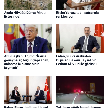
Anaia Höyüğü Dünya Mirası
Efeler'de yaz tatili satrançla
listesinde!
renkleniyor
ABD Başkanı Trump: "İran'la
Fidan, Suudi Arabistan
görüşmeler, bugün yapılacak,
Dışişleri Bakanı Faysal bin
anlaşma için süre sınırı
Ferhan Al Suud ile görüştü
koymadı"
Bakan Fidan, İngiltere Ulusal
Taksiden attığı izmarit başına