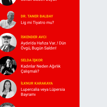
DR. TANER BALBAY
Lig mi Tiyatro mu?
İSKENDER AVCI
Aydın'da Hafıza Var..! Dün
Övgü, Bugün Saldırı!
SELDA İŞKOR
Kadınlar Neden Ağırlık
Çalışmalı?
İLKNUR KARAKAYA
Lupercalia veya Lüpersia
Bayramı