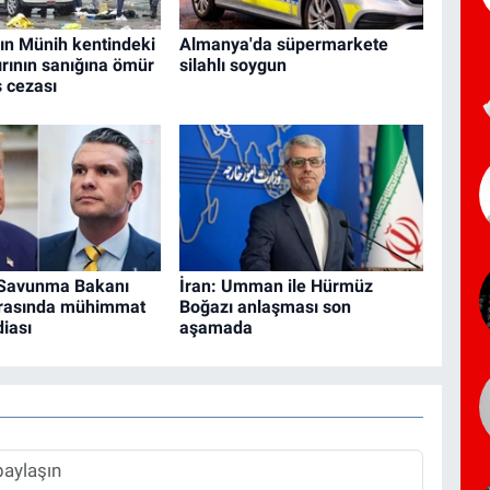
ın Münih kentindeki
Almanya'da süpermarkete
dırının sanığına ömür
silahlı soygun
 cezası
 Savunma Bakanı
İran: Umman ile Hürmüz
rasında mühimmat
Boğazı anlaşması son
diası
aşamada