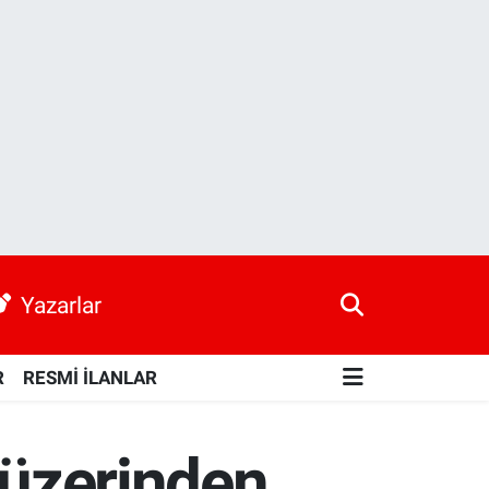
Yazarlar
R
RESMİ İLANLAR
 üzerinden