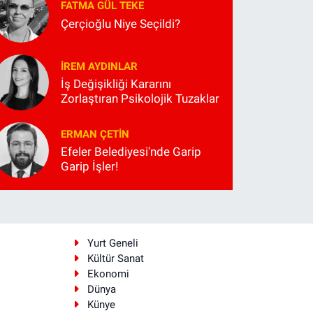
FATMA GÜL TEKE
Çerçioğlu Niye Seçildi?
İREM AYDINLAR
İş Değişikliği Kararını
Zorlaştıran Psikolojik Tuzaklar
ERMAN ÇETIN
Efeler Belediyesi'nde Garip
Garip İşler!
i
Yurt Geneli
Kültür Sanat
Ekonomi
Dünya
Künye