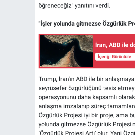
öğreneceğiz" yanıtını verdi.
"İşler yolunda gitmezse Özgürlük Proj
İran, ABD ile 
İçeriği Görüntüle
Trump, İran'ın ABD ile bir anlaşma
seyrüsefer özgürlüğünü tesis etmey
operasyonunu daha kapsamlı olarak ye
anlaşma imzalanıp süreç tamamlanma
Özgürlük Projesi iyi bir proje, ama b
yolunda gitmezse Özgürlük Projesi'n
‘Özgürlük Projesi Artı' olur. Yani Öz