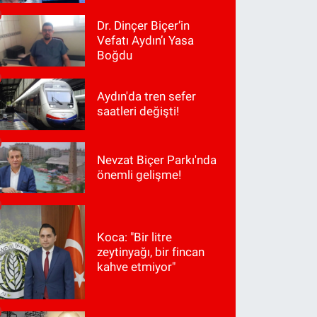
Dr. Dinçer Biçer’in
Vefatı Aydın’ı Yasa
Boğdu
Aydın'da tren sefer
saatleri değişti!
Nevzat Biçer Parkı'nda
önemli gelişme!
Koca: "Bir litre
zeytinyağı, bir fincan
kahve etmiyor"