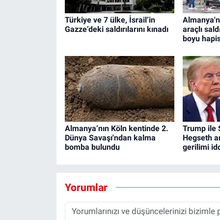
Türkiye ve 7 ülke, İsrail’in
Almanya'n
Gazze’deki saldırılarını kınadı
araçlı sal
boyu hapis
Almanya’nın Köln kentinde 2.
Trump ile
Dünya Savaşı'ndan kalma
Hegseth a
bomba bulundu
gerilimi id
Yorumlar