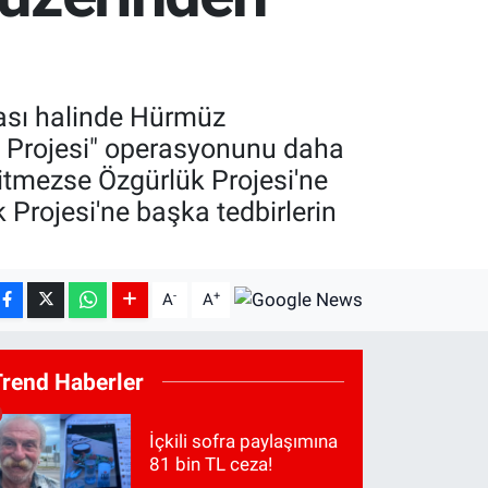
ası halinde Hürmüz
k Projesi" operasyonunu daha
gitmezse Özgürlük Projesi'ne
 Projesi'ne başka tedbirlerin
-
+
A
A
Trend Haberler
İçkili sofra paylaşımına
81 bin TL ceza!