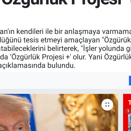
n'ın kendileri ile bir anlaşmaya varmam
rlüğünü tesis etmeyi amaçlayan "Özgürü
abileceklerini belirterek, "İşler yolunda 
a ‘Özgürlük Projesi +' olur. Yani Özgürlük
" açıklamasında bulundu.
1