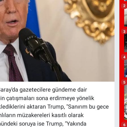
2
3
4
5
aray'da gazetecilere gündeme dair
nin çatışmaları sona erdirmeye yönelik
klediklerini aktaran Trump, "Sanırım bu gece
nlıların müzakereleri kasıtlı olarak
nündeki soruya ise Trump, "Yakında
6