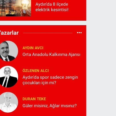
Aydın’da 8 ilçede
elektrik kesintisi!
Yazarlar
AYDIN AVCI
Orta Anadolu Kalkınma Ajansı
ÖZLENEN ALCI
Aydın'da spor sadece zengin
çocukları için mi?
DURAN TEKE
Güler misiniz, Ağlar mısınız?