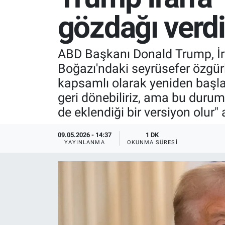
gözdağı verdi
SPOR
RESMİ İLANLAR
ABD Başkanı Donald Trump, İra
Boğazı'ndaki seyrüsefer özgü
kapsamlı olarak yeniden başlat
geri dönebiliriz, ama bu durumd
de eklendiği bir versiyon olur
09.05.2026 - 14:37
1 DK
YAYINLANMA
OKUNMA SÜRESI