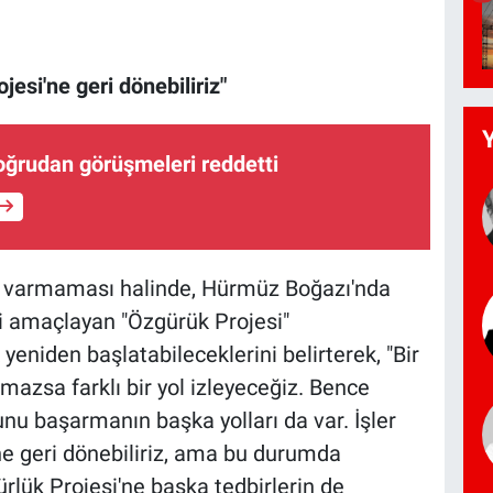
esi'ne geri dönebiliriz"
doğrudan görüşmeleri reddetti
ya varmaması halinde, Hürmüz Boğazı'nda
i amaçlayan "Özgürük Projesi"
niden başlatabileceklerini belirterek, "Bir
zsa farklı bir yol izleyeceğiz. Bence
unu başarmanın başka yolları da var. İşler
e geri dönebiliriz, ama bu durumda
gürlük Projesi'ne başka tedbirlerin de