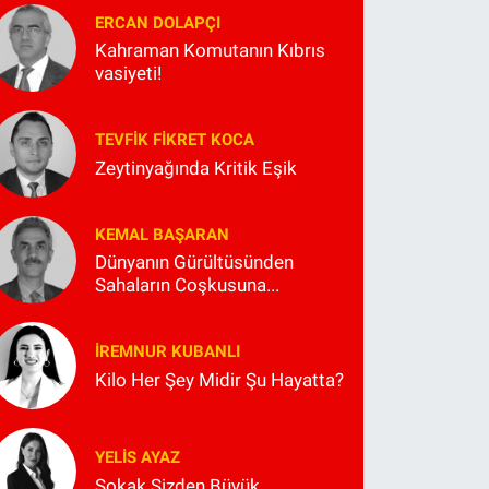
ERCAN DOLAPÇI
Kahraman Komutanın Kıbrıs
vasiyeti!
TEVFIK FIKRET KOCA
Zeytinyağında Kritik Eşik
KEMAL BAŞARAN
Dünyanın Gürültüsünden
Sahaların Coşkusuna...
İREMNUR KUBANLI
Kilo Her Şey Midir Şu Hayatta?
YELIS AYAZ
Sokak Sizden Büyük