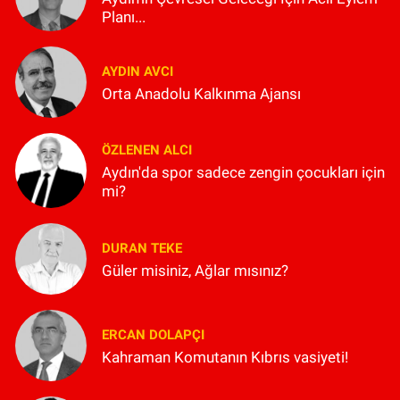
Planı...
AYDIN AVCI
Orta Anadolu Kalkınma Ajansı
ÖZLENEN ALCI
Aydın'da spor sadece zengin çocukları için
mi?
DURAN TEKE
Güler misiniz, Ağlar mısınız?
ERCAN DOLAPÇI
Kahraman Komutanın Kıbrıs vasiyeti!