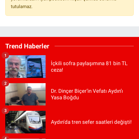
tutulamaz.
Trend Haberler
1
İçkili sofra paylaşımına 81 bin TL
ceza!
2
Dr. Dinçer Biçer’in Vefatı Aydın’ı
Yasa Boğdu
3
Aydın'da tren sefer saatleri değişti!
4