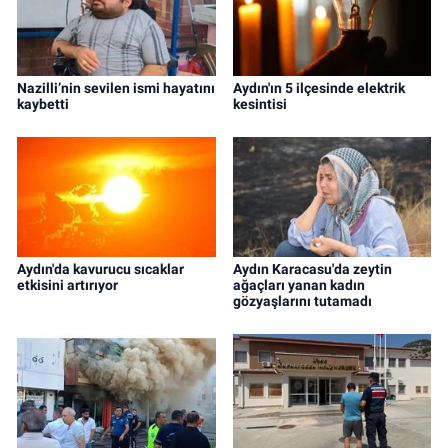
Nazilli’nin sevilen ismi hayatını
Aydın'ın 5 ilçesinde elektrik
kaybetti
kesintisi
Aydın'da kavurucu sıcaklar
Aydın Karacasu'da zeytin
etkisini artırıyor
ağaçları yanan kadın
gözyaşlarını tutamadı