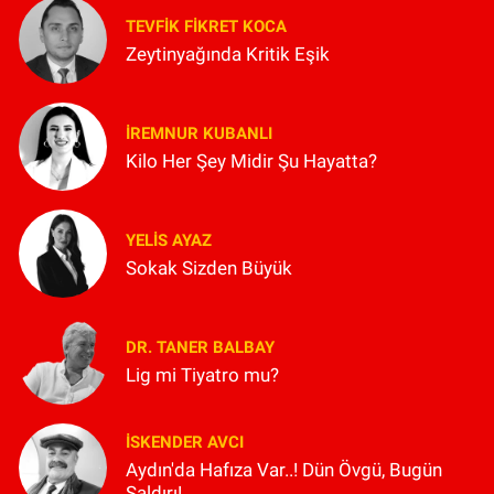
TEVFIK FIKRET KOCA
Zeytinyağında Kritik Eşik
İREMNUR KUBANLI
Kilo Her Şey Midir Şu Hayatta?
YELIS AYAZ
Sokak Sizden Büyük
DR. TANER BALBAY
Lig mi Tiyatro mu?
İSKENDER AVCI
Aydın'da Hafıza Var..! Dün Övgü, Bugün
Saldırı!