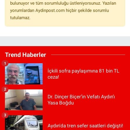
bulunuyor ve tüm sorumluluğu üstleniyorsunuz. Yazılan
yorumlardan Aydinpost.com hiçbir şekilde sorumlu
tutulamaz.
Trend Haberler
1
İçkili sofra paylaşımına 81 bin TL
ceza!
2
Dr. Dinçer Biçer’in Vefatı Aydın’ı
Yasa Boğdu
3
Aydın'da tren sefer saatleri değişti!