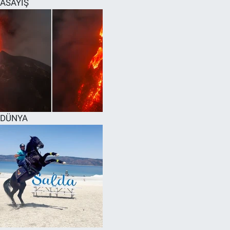
ASAYİŞ
SPOR
RESMİ İLANLAR
DÜNYA