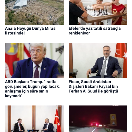
Anaia Höyüğü Dünya Mirası
Efeler'de yaz tatili satrançla
listesinde!
renkleniyor
ABD Başkanı Trump: "İran'la
Fidan, Suudi Arabistan
görüşmeler, bugün yapılacak,
Dışişleri Bakanı Faysal bin
anlaşma için süre sınırı
Ferhan Al Suud ile görüştü
koymadı"