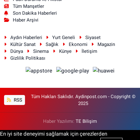
Tüm Manşetler
Son Dakika Haberleri
Haber Arşivi
Aydın Haberleri
Yurt Geneli
Siyaset
Kültür Sanat
Sağlık
Ekonomi
Magazin
Dünya
Sinema
Künye
İletişim
Gizlilik Politikası
Tüm Hakları Saklıdır. Aydinpost.com - Copyright ©
RSS
2025
Haber Yazılımı:
TE Bilişim
En iyi site deneyimi sağlamak için çerezlerden