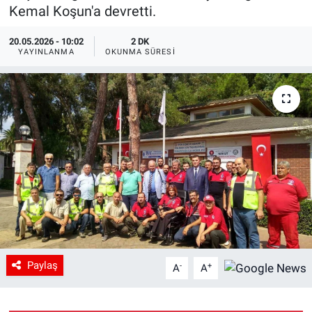
Kemal Koşun'a devretti.
20.05.2026 - 10:02
2 DK
YAYINLANMA
OKUNMA SÜRESI
Paylaş
-
+
A
A