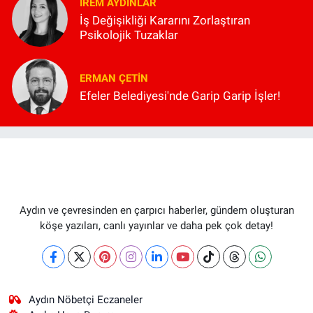
İREM AYDINLAR
İş Değişikliği Kararını Zorlaştıran
Psikolojik Tuzaklar
ERMAN ÇETIN
Efeler Belediyesi'nde Garip Garip İşler!
Aydın ve çevresinden en çarpıcı haberler, gündem oluşturan
köşe yazıları, canlı yayınlar ve daha pek çok detay!
Aydın Nöbetçi Eczaneler