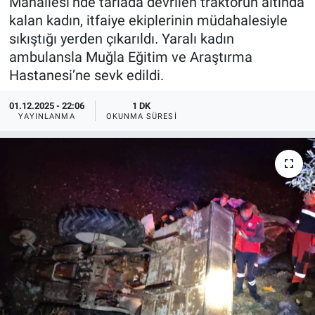
Mahallesi’nde tarlada devrilen traktörün altında
kalan kadın, itfaiye ekiplerinin müdahalesiyle
sıkıştığı yerden çıkarıldı. Yaralı kadın
ambulansla Muğla Eğitim ve Araştırma
Hastanesi’ne sevk edildi.
01.12.2025 - 22:06
1 DK
YAYINLANMA
OKUNMA SÜRESI