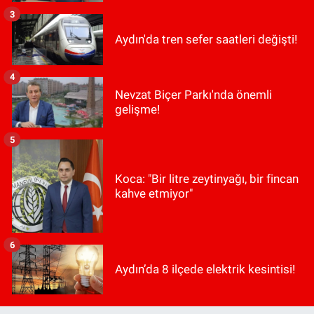
3
Aydın'da tren sefer saatleri değişti!
4
Nevzat Biçer Parkı'nda önemli
gelişme!
5
Koca: "Bir litre zeytinyağı, bir fincan
kahve etmiyor"
6
Aydın’da 8 ilçede elektrik kesintisi!