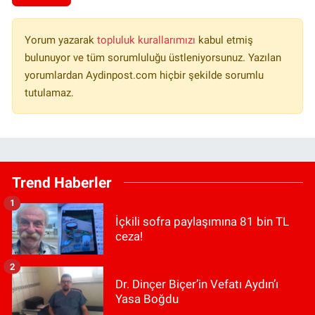
Yorum yazarak
topluluk kurallarımızı
kabul etmiş
bulunuyor ve tüm sorumluluğu üstleniyorsunuz. Yazılan
yorumlardan Aydinpost.com hiçbir şekilde sorumlu
tutulamaz.
Trend Haberler
1
İçkili sofra paylaşımına 81 bin TL
ceza!
2
Dr. Dinçer Biçer’in Vefatı Aydın’ı
Yasa Boğdu