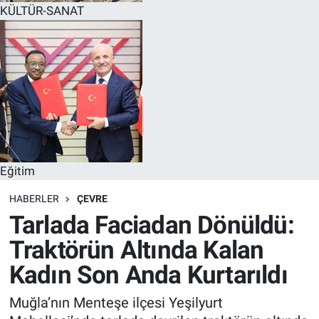
KÜLTÜR-SANAT
Eğitim
HABERLER
ÇEVRE
Tarlada Faciadan Dönüldü:
Traktörün Altında Kalan
Kadın Son Anda Kurtarıldı
Muğla’nın Menteşe ilçesi Yeşilyurt