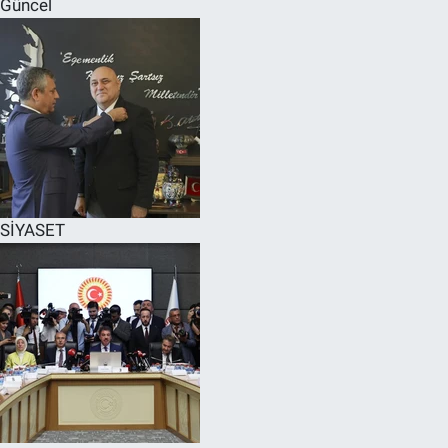
Güncel
SPOR
RESMİ İLANLAR
SİYASET