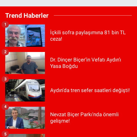
Trend Haberler
1
İçkili sofra paylaşımına 81 bin TL
ceza!
2
Dr. Dinçer Biçer’in Vefatı Aydın’ı
Yasa Boğdu
3
Aydın'da tren sefer saatleri değişti!
4
Nevzat Biçer Parkı'nda önemli
gelişme!
5