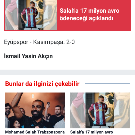
Salah'a 17 milyon avro
ödeneceği açıklandı
Eyüpspor - Kasımpaşa: 2-0
İsmail Yasin Akçın
Bunlar da ilginizi çekebilir
Mohamed Salah Trabzonspor'a
Salah'a 17 milyon avro