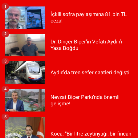
1
İçkili sofra paylaşımına 81 bin TL
ceza!
2
Dr. Dinçer Biçer’in Vefatı Aydın’ı
Yasa Boğdu
3
Aydın'da tren sefer saatleri değişti!
4
Nevzat Biçer Parkı'nda önemli
gelişme!
5
Koca: "Bir litre zeytinyağı, bir fincan