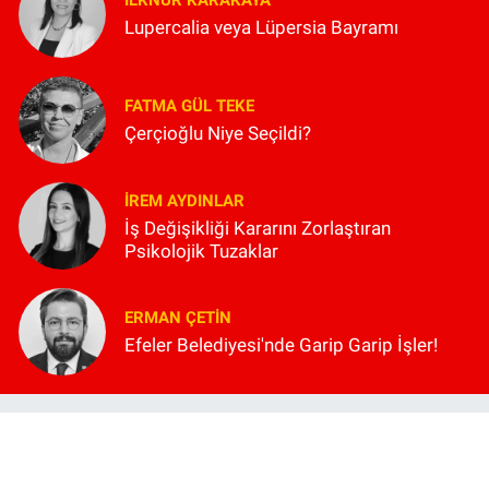
İLKNUR KARAKAYA
Lupercalia veya Lüpersia Bayramı
FATMA GÜL TEKE
Çerçioğlu Niye Seçildi?
İREM AYDINLAR
İş Değişikliği Kararını Zorlaştıran
Psikolojik Tuzaklar
ERMAN ÇETIN
Efeler Belediyesi'nde Garip Garip İşler!