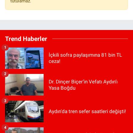
tutulamaz.
Trend Haberler
1
İçkili sofra paylaşımına 81 bin TL
ceza!
2
Dr. Dinçer Biçer’in Vefatı Aydın’ı
Yasa Boğdu
3
Aydın'da tren sefer saatleri değişti!
4