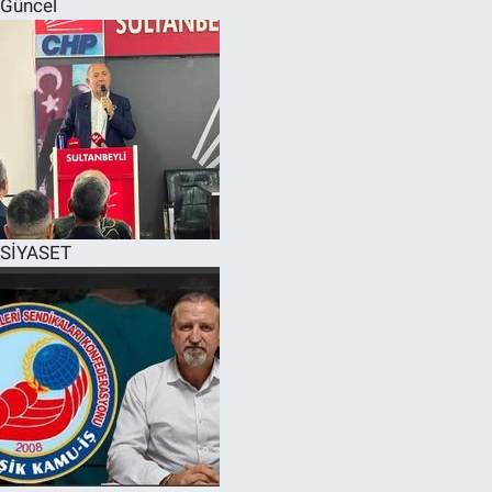
Güncel
SPOR
RESMİ İLANLAR
SİYASET