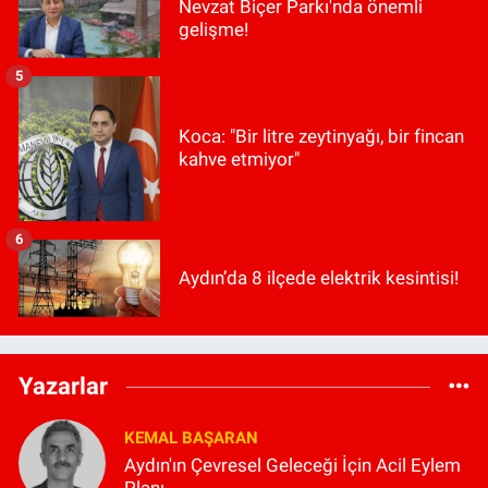
Nevzat Biçer Parkı'nda önemli
gelişme!
5
Koca: "Bir litre zeytinyağı, bir fincan
kahve etmiyor"
6
Aydın’da 8 ilçede elektrik kesintisi!
Yazarlar
KEMAL BAŞARAN
Aydın'ın Çevresel Geleceği İçin Acil Eylem