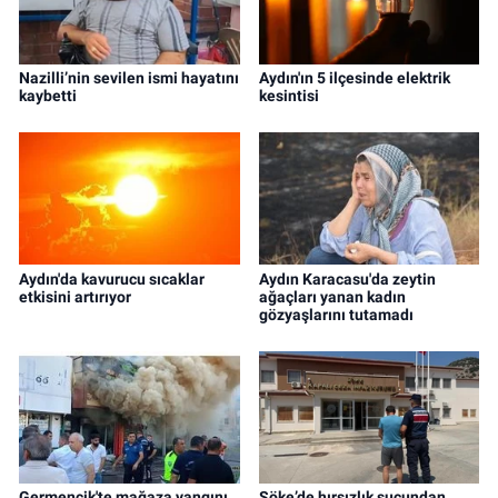
Nazilli’nin sevilen ismi hayatını
Aydın'ın 5 ilçesinde elektrik
kaybetti
kesintisi
Aydın'da kavurucu sıcaklar
Aydın Karacasu'da zeytin
etkisini artırıyor
ağaçları yanan kadın
gözyaşlarını tutamadı
Germencik'te mağaza yangını
Söke’de hırsızlık suçundan