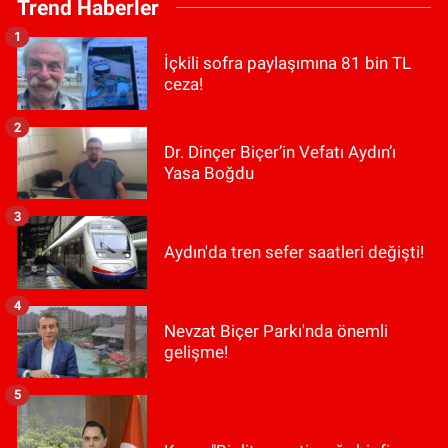
Trend Haberler
1
İçkili sofra paylaşımına 81 bin TL
ceza!
2
Dr. Dinçer Biçer’in Vefatı Aydın’ı
Yasa Boğdu
3
Aydın'da tren sefer saatleri değişti!
4
Nevzat Biçer Parkı'nda önemli
gelişme!
5