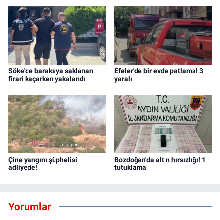
Söke'de barakaya saklanan
Efeler'de bir evde patlama! 3
firari kaçarken yakalandı
yaralı
Çine yangını şüphelisi
Bozdoğan'da altın hırsızlığı! 1
adliyede!
tutuklama
Yorumlar