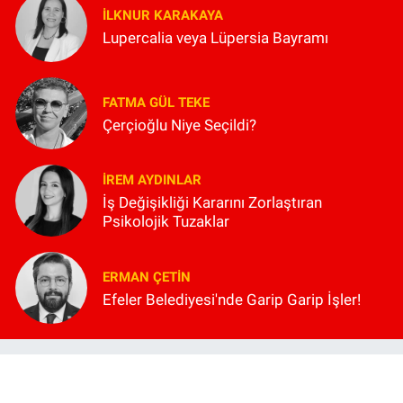
İLKNUR KARAKAYA
Lupercalia veya Lüpersia Bayramı
FATMA GÜL TEKE
Çerçioğlu Niye Seçildi?
İREM AYDINLAR
İş Değişikliği Kararını Zorlaştıran
Psikolojik Tuzaklar
ERMAN ÇETIN
Efeler Belediyesi'nde Garip Garip İşler!