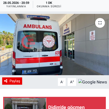
28.05.2026 - 20:59
1 DK
YAYINLANMA
OKUNMA SÜRESI
Paylaş
-
+
A
A
Didim'de göçmen