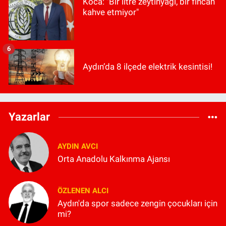
Koca: "Bir litre zeytinyağı, bir fincan
kahve etmiyor"
6
Aydın’da 8 ilçede elektrik kesintisi!
Yazarlar
AYDIN AVCI
Orta Anadolu Kalkınma Ajansı
ÖZLENEN ALCI
Aydın'da spor sadece zengin çocukları için
mi?