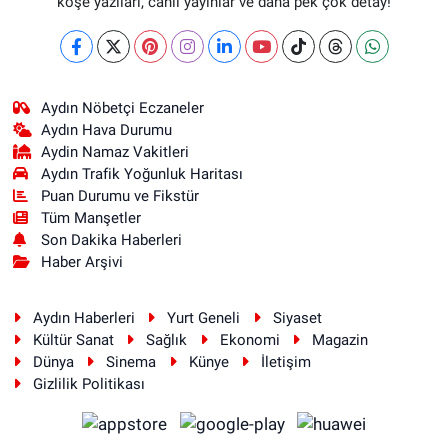
köşe yazıları, canlı yayınlar ve daha pek çok detay!
Aydın Nöbetçi Eczaneler
Aydın Hava Durumu
Aydin Namaz Vakitleri
Aydın Trafik Yoğunluk Haritası
Puan Durumu ve Fikstür
Tüm Manşetler
Son Dakika Haberleri
Haber Arşivi
Aydın Haberleri
Yurt Geneli
Siyaset
Kültür Sanat
Sağlık
Ekonomi
Magazin
Dünya
Sinema
Künye
İletişim
Gizlilik Politikası