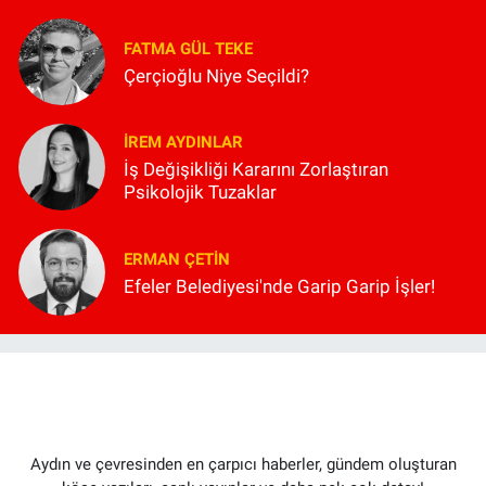
FATMA GÜL TEKE
Çerçioğlu Niye Seçildi?
İREM AYDINLAR
İş Değişikliği Kararını Zorlaştıran
Psikolojik Tuzaklar
ERMAN ÇETIN
Efeler Belediyesi'nde Garip Garip İşler!
Aydın ve çevresinden en çarpıcı haberler, gündem oluşturan