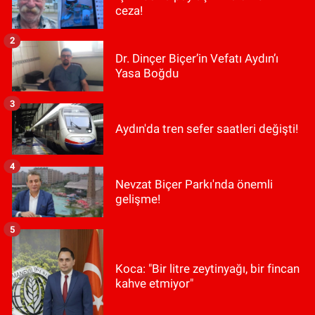
ceza!
2
Dr. Dinçer Biçer’in Vefatı Aydın’ı
Yasa Boğdu
3
Aydın'da tren sefer saatleri değişti!
4
Nevzat Biçer Parkı'nda önemli
gelişme!
5
Koca: "Bir litre zeytinyağı, bir fincan
kahve etmiyor"