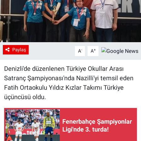
Paylaş
-
+
A
A
Denizli'de düzenlenen Türkiye Okullar Arası
Satranç Şampiyonası'nda Nazilli'yi temsil eden
Fatih Ortaokulu Yıldız Kızlar Takımı Türkiye
üçüncüsü oldu.
Fenerbahçe Şampiyonlar
Ligi'nde 3. turda!