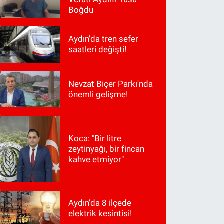
Boğdu
Aydın'da tren sefer
saatleri değişti!
Nevzat Biçer Parkı'nda
önemli gelişme!
Koca: "Bir litre
zeytinyağı, bir fincan
kahve etmiyor"
Aydın’da 8 ilçede
elektrik kesintisi!