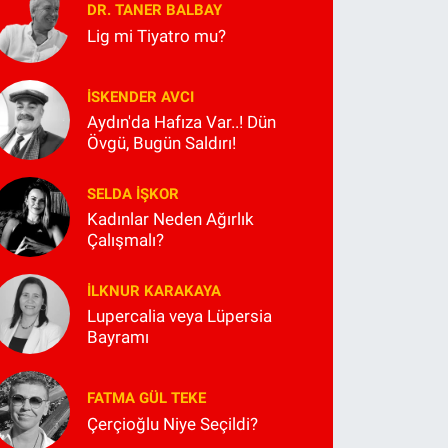
DR. TANER BALBAY
Lig mi Tiyatro mu?
İSKENDER AVCI
Aydın'da Hafıza Var..! Dün
Övgü, Bugün Saldırı!
SELDA İŞKOR
Kadınlar Neden Ağırlık
Çalışmalı?
İLKNUR KARAKAYA
Lupercalia veya Lüpersia
Bayramı
FATMA GÜL TEKE
Çerçioğlu Niye Seçildi?