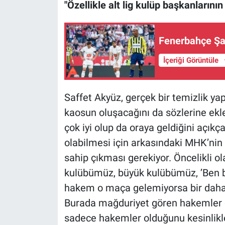
"Özellikle alt lig kulüp başkanlarını
Fenerbahçe Şam
İçeriği Görüntüle
Saffet Akyüz, gerçek bir temizlik yap
kaosun oluşacağını da sözlerine ekl
çok iyi olup da oraya geldiğini açı
olabilmesi için arkasındaki MHK’nin
sahip çıkması gerekiyor. Öncelikli ol
kulübümüz, büyük kulübümüz, ’Ben 
hakem o maça gelemiyorsa bir daha b
Burada mağduriyet gören hakemler d
sadece hakemler olduğunu kesinlik