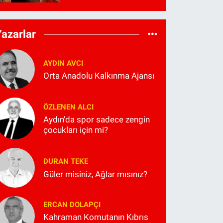
Yazarlar
AYDIN AVCI
Orta Anadolu Kalkınma Ajansı
ÖZLENEN ALCI
Aydın'da spor sadece zengin
çocukları için mi?
DURAN TEKE
Güler misiniz, Ağlar mısınız?
ERCAN DOLAPÇI
Kahraman Komutanın Kıbrıs