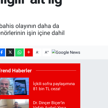
bahis olayının daha da
nörlerinin işin içine dahil
-
+
A
A
Trend Haberler
İçkili sofra paylaşımına
81 bin TL ceza!
Dr. Dinçer Biçer’in
Vefatı Aydın’ı Yasa