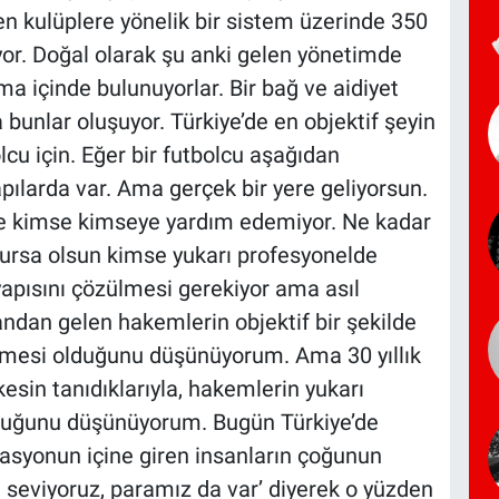
 kulüplere yönelik bir sistem üzerinde 350
yor. Doğal olarak şu anki gelen yönetimde
a içinde bulunuyorlar. Bir bağ ve aidiyet
 bunlar oluşuyor. Türkiye’de en objektif şeyin
cu için. Eğer bir futbolcu aşağıdan
yapılarda var. Ama gerçek bir yere geliyorsun.
de kimse kimseye yardım edemiyor. Ne kadar
olursa olsun kimse yukarı profesyonelde
yapısını çözülmesi gerekiyor ama asıl
dan gelen hakemlerin objektif bir şekilde
elmesi olduğunu düşünüyorum. Ama 30 yıllık
kesin tanıdıklarıyla, hakemlerin yukarı
rduğunu düşünüyorum. Bugün Türkiye’de
erasyonun içine giren insanların çoğunun
u seviyoruz, paramız da var’ diyerek o yüzden