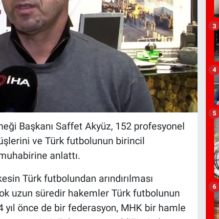
3
4
5
neği Başkanı Saffet Akyüz, 152 profesyonel
lerini ve Türk futbolunun birincil
muhabirine anlattı.
esin Türk futbolundan arındırılması
6
i çok uzun süredir hakemler Türk futbolunun
4 yıl önce de bir federasyon, MHK bir hamle