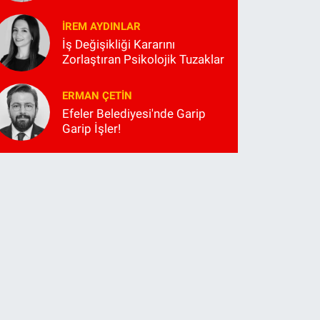
İREM AYDINLAR
İş Değişikliği Kararını
Zorlaştıran Psikolojik Tuzaklar
ERMAN ÇETIN
Efeler Belediyesi'nde Garip
Garip İşler!