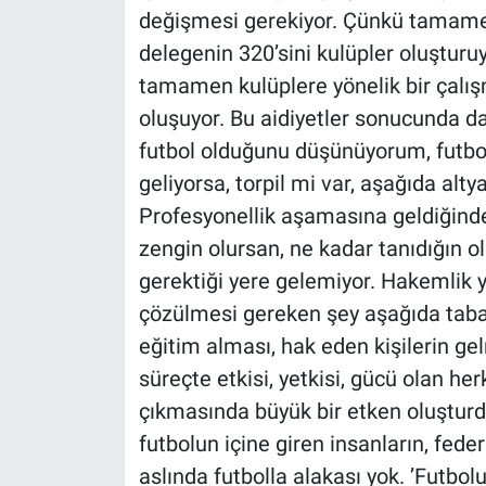
değişmesi gerekiyor. Çünkü tamamen
delegenin 320’sini kulüpler oluşturu
tamamen kulüplere yönelik bir çalışm
oluşuyor. Bu aidiyetler sonucunda da
futbol olduğunu düşünüyorum, futbol
geliyorsa, torpil mi var, aşağıda alt
Profesyonellik aşamasına geldiğin
zengin olursan, ne kadar tanıdığın 
gerektiği yere gelemiyor. Hakemlik 
çözülmesi gereken şey aşağıda taban
eğitim alması, hak eden kişilerin g
süreçte etkisi, yetkisi, gücü olan her
çıkmasında büyük bir etken oluştu
futbolun içine giren insanların, fed
aslında futbolla alakası yok. ’Futbol