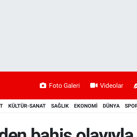
Foto Galeri
Videolar
ET
KÜLTÜR-SANAT
SAĞLIK
EKONOMİ
DÜNYA
SPO
n bahis olayıyla ilg