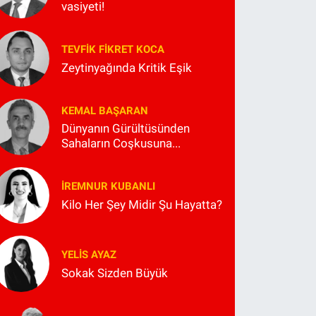
vasiyeti!
TEVFIK FIKRET KOCA
Zeytinyağında Kritik Eşik
KEMAL BAŞARAN
Dünyanın Gürültüsünden
Sahaların Coşkusuna...
İREMNUR KUBANLI
Kilo Her Şey Midir Şu Hayatta?
YELIS AYAZ
Sokak Sizden Büyük