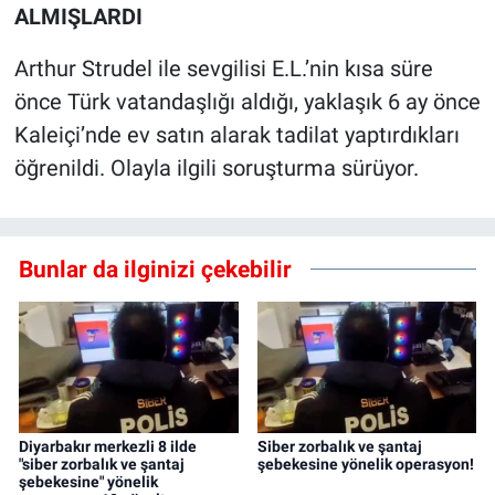
ALMIŞLARDI
Arthur Strudel ile sevgilisi E.L.’nin kısa süre
önce Türk vatandaşlığı aldığı, yaklaşık 6 ay önce
Kaleiçi’nde ev satın alarak tadilat yaptırdıkları
öğrenildi. Olayla ilgili soruşturma sürüyor.
Bunlar da ilginizi çekebilir
Diyarbakır merkezli 8 ilde
Siber zorbalık ve şantaj
"siber zorbalık ve şantaj
şebekesine yönelik operasyon!
şebekesine" yönelik