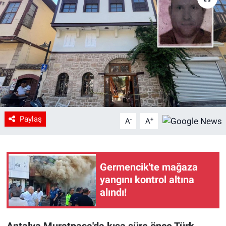
Paylaş
-
+
A
A
Germencik'te mağaza
yangını kontrol altına
alındı!
Antalya Muratpaşa'da kısa süre önce Türk