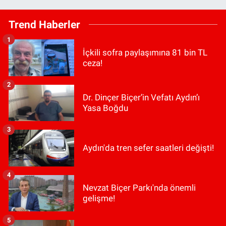
Trend Haberler
1
İçkili sofra paylaşımına 81 bin TL
ceza!
2
Dr. Dinçer Biçer’in Vefatı Aydın’ı
Yasa Boğdu
3
Aydın'da tren sefer saatleri değişti!
4
Nevzat Biçer Parkı'nda önemli
gelişme!
5