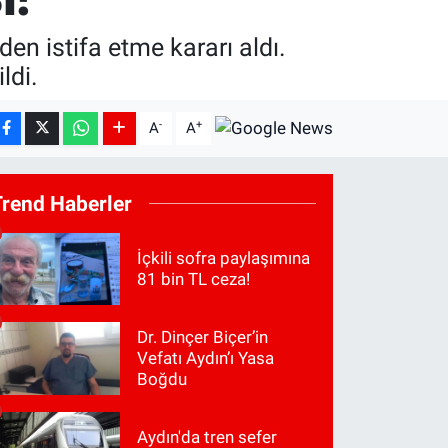
en istifa etme kararı aldı.
ldi.
-
+
A
A
Trend Haberler
İçkili sofra paylaşımına
81 bin TL ceza!
Dr. Dinçer Biçer’in
Vefatı Aydın’ı Yasa
Boğdu
Aydın'da tren sefer