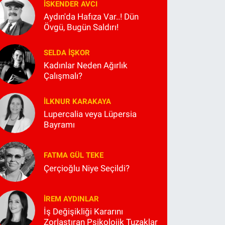
İSKENDER AVCI
Aydın'da Hafıza Var..! Dün
Övgü, Bugün Saldırı!
SELDA İŞKOR
Kadınlar Neden Ağırlık
Çalışmalı?
İLKNUR KARAKAYA
Lupercalia veya Lüpersia
Bayramı
FATMA GÜL TEKE
Çerçioğlu Niye Seçildi?
İREM AYDINLAR
İş Değişikliği Kararını
Zorlaştıran Psikolojik Tuzaklar