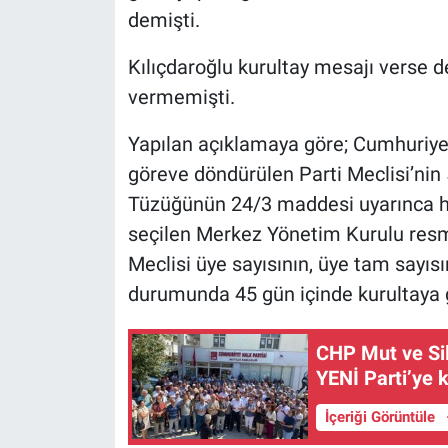
demişti.
Kılıçdaroğlu kurultay mesajı verse de
vermemişti.
Yapılan açıklamaya göre; Cumhuriyet
göreve döndürülen Parti Meclisi’nin 5
Tüzüğünün 24/3 maddesi uyarınca h
seçilen Merkez Yönetim Kurulu resm
Meclisi üye sayısının, üye tam sayısın
durumunda 45 gün içinde kurultaya g
CHP Mut ve Sili
YENİ Parti’ye k
İçeriği Görüntüle