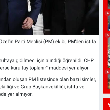
4
5
l'in Parti Meclisi (PM) ekibi, PM'den istifa
ultaya gidilmesi için alındığı öğrenildi. CHP
erse kurultay toplanır" maddesi yer alıyor.
6
ından oluşan PM listesinde olan bazı isimler,
lliği ve Grup Başkanvekilliği, istifa ve
ede yer almıyor.