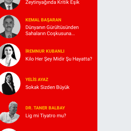
Zeytinyağında Kritik Eşik
KEMAL BAŞARAN
Dünyanın Gürültüsünden
Sahaların Coşkusuna...
İREMNUR KUBANLI
Kilo Her Şey Midir Şu Hayatta?
YELIS AYAZ
Sokak Sizden Büyük
DR. TANER BALBAY
Lig mi Tiyatro mu?