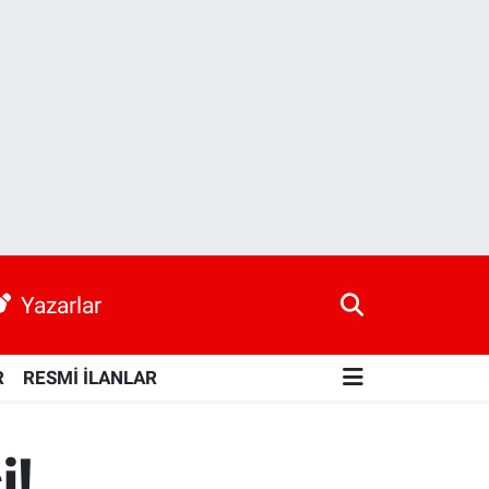
Yazarlar
R
RESMİ İLANLAR
i!