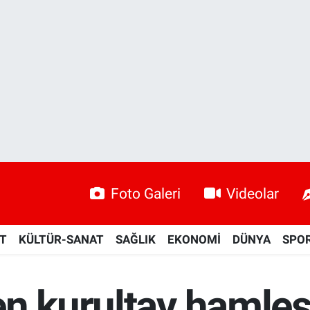
Foto Galeri
Videolar
ET
KÜLTÜR-SANAT
SAĞLIK
EKONOMİ
DÜNYA
SPO
n kurultay hamles