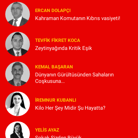
ERCAN DOLAPÇI
Kahraman Komutanın Kıbrıs vasiyeti!
TEVFIK FIKRET KOCA
Zeytinyağında Kritik Eşik
KEMAL BAŞARAN
Dünyanın Gürültüsünden Sahaların
Coşkusuna...
İREMNUR KUBANLI
Kilo Her Şey Midir Şu Hayatta?
YELIS AYAZ
Sokak Sizden Büyük