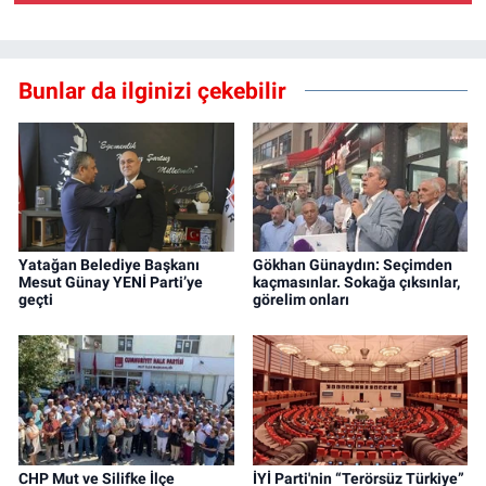
Bunlar da ilginizi çekebilir
Yatağan Belediye Başkanı
Gökhan Günaydın: Seçimden
Mesut Günay YENİ Parti’ye
kaçmasınlar. Sokağa çıksınlar,
geçti
görelim onları
CHP Mut ve Silifke İlçe
İYİ Parti'nin “Terörsüz Türkiye”