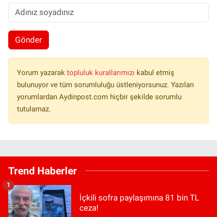
Gönder
Yorum yazarak
topluluk kurallarımızı
kabul etmiş
bulunuyor ve tüm sorumluluğu üstleniyorsunuz. Yazılan
yorumlardan Aydinpost.com hiçbir şekilde sorumlu
tutulamaz.
Trend Haberler
1
İçkili sofra paylaşımına 81 bin TL
ceza!