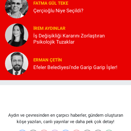
FATMA GÜL TEKE
Çerçioğlu Niye Seçildi?
İREM AYDINLAR
İş Değişikliği Kararını Zorlaştıran
Psikolojik Tuzaklar
ERMAN ÇETIN
Efeler Belediyesi'nde Garip Garip İşler!
Aydın ve çevresinden en çarpıcı haberler, gündem oluşturan
köşe yazıları, canlı yayınlar ve daha pek çok detay!