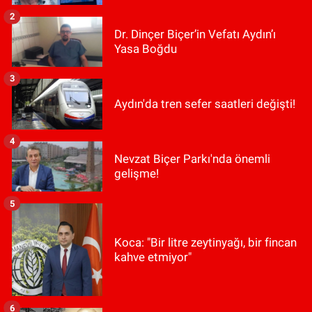
2
Dr. Dinçer Biçer’in Vefatı Aydın’ı
Yasa Boğdu
3
Aydın'da tren sefer saatleri değişti!
4
Nevzat Biçer Parkı'nda önemli
gelişme!
5
Koca: "Bir litre zeytinyağı, bir fincan
kahve etmiyor"
6