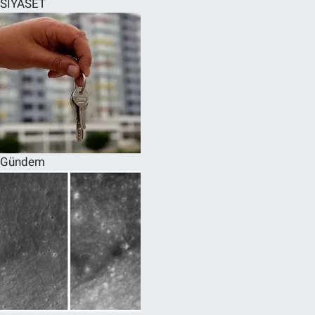
SİYASET
SPOR
RESMİ İLANLAR
Gündem