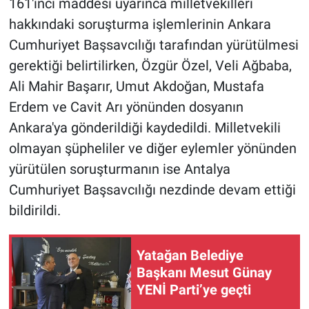
161'inci maddesi uyarınca milletvekilleri
hakkındaki soruşturma işlemlerinin Ankara
Cumhuriyet Başsavcılığı tarafından yürütülmesi
gerektiği belirtilirken, Özgür Özel, Veli Ağbaba,
Ali Mahir Başarır, Umut Akdoğan, Mustafa
Erdem ve Cavit Arı yönünden dosyanın
Ankara'ya gönderildiği kaydedildi. Milletvekili
olmayan şüpheliler ve diğer eylemler yönünden
yürütülen soruşturmanın ise Antalya
Cumhuriyet Başsavcılığı nezdinde devam ettiği
bildirildi.
Yatağan Belediye
Başkanı Mesut Günay
YENİ Parti’ye geçti