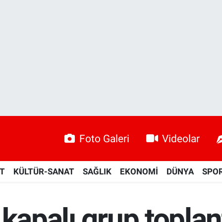
Foto Galeri
Videolar
ET
KÜLTÜR-SANAT
SAĞLIK
EKONOMİ
DÜNYA
SPO
 kapalı grup toplan