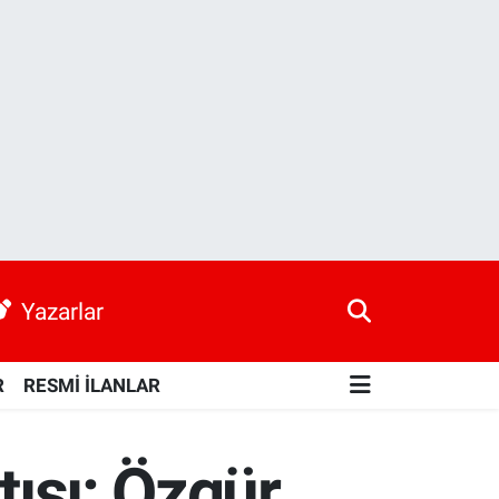
Yazarlar
R
RESMİ İLANLAR
tısı: Özgür