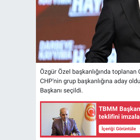
Özgür Özel başkanlığında toplanan C
CHP'nin grup başkanlığına aday oldu.
Başkanı seçildi.
TBMM Başkanı 
teklifini imzala
İçeriği Görüntüle