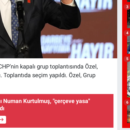
3
4
5
HP'nin kapalı grup toplantısında Özel,
 Toplantıda seçim yapıldı. Özel, Grup
Numan Kurtulmuş, "çerçeve yasa"
6
dı