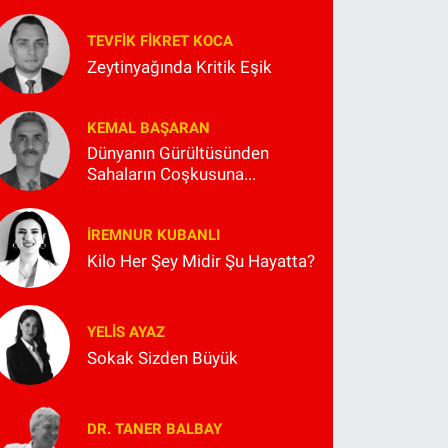
TEVFIK FIKRET KOCA
Zeytinyağında Kritik Eşik
KEMAL BAŞARAN
Dünyanın Gürültüsünden
Sahaların Coşkusuna...
İREMNUR KUBANLI
Kilo Her Şey Midir Şu Hayatta?
YELIS AYAZ
Sokak Sizden Büyük
DR. TANER BALBAY