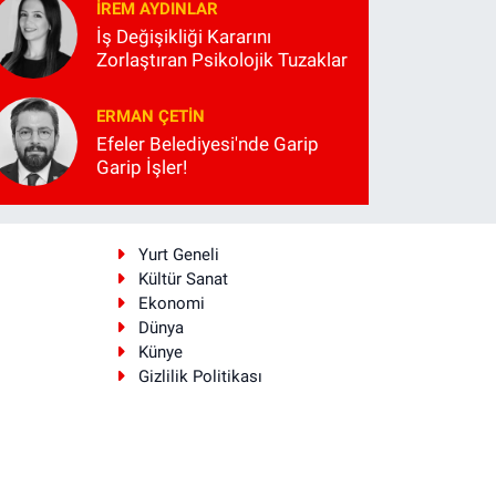
İREM AYDINLAR
İş Değişikliği Kararını
Zorlaştıran Psikolojik Tuzaklar
ERMAN ÇETIN
Efeler Belediyesi'nde Garip
Garip İşler!
i
Yurt Geneli
Kültür Sanat
Ekonomi
Dünya
Künye
Gizlilik Politikası