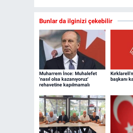
Bunlar da ilginizi çekebilir
Muharrem İnce: Muhalefet
Kırklareli'
'nasıl olsa kazanıyoruz'
başkanı k
rehavetine kapılmamalı