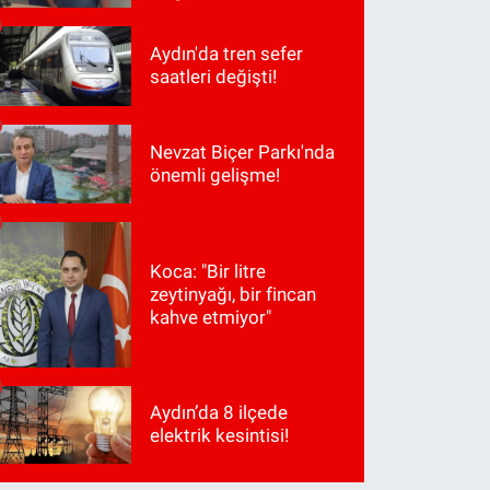
Aydın'da tren sefer
saatleri değişti!
Nevzat Biçer Parkı'nda
önemli gelişme!
Koca: "Bir litre
zeytinyağı, bir fincan
kahve etmiyor"
Aydın’da 8 ilçede
elektrik kesintisi!