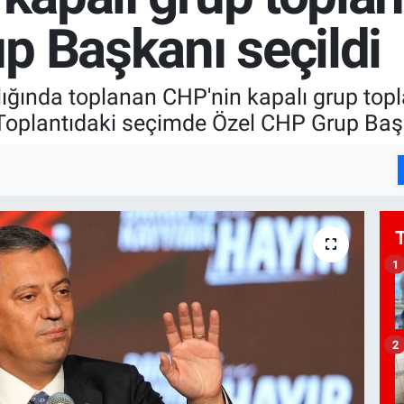
p Başkanı seçildi
ğında toplanan CHP'nin kapalı grup topla
Toplantıdaki seçimde Özel CHP Grup Başk
1
2