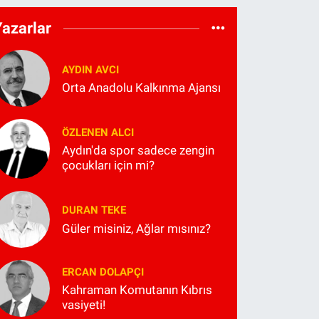
Yazarlar
AYDIN AVCI
Orta Anadolu Kalkınma Ajansı
ÖZLENEN ALCI
Aydın'da spor sadece zengin
çocukları için mi?
DURAN TEKE
Güler misiniz, Ağlar mısınız?
ERCAN DOLAPÇI
Kahraman Komutanın Kıbrıs
vasiyeti!