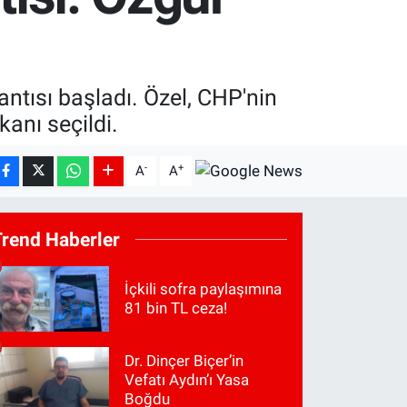
ntısı başladı. Özel, CHP'nin
anı seçildi.
-
+
A
A
Trend Haberler
İçkili sofra paylaşımına
81 bin TL ceza!
Dr. Dinçer Biçer’in
Vefatı Aydın’ı Yasa
Boğdu