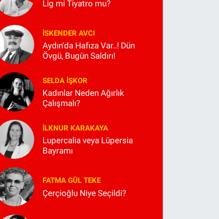
Lig mi Tiyatro mu?
İSKENDER AVCI
Aydın'da Hafıza Var..! Dün
Övgü, Bugün Saldırı!
SELDA İŞKOR
Kadınlar Neden Ağırlık
Çalışmalı?
İLKNUR KARAKAYA
Lupercalia veya Lüpersia
Bayramı
FATMA GÜL TEKE
Çerçioğlu Niye Seçildi?