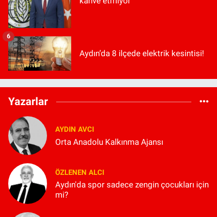
kahve etmiyor"
6
Aydın’da 8 ilçede elektrik kesintisi!
Yazarlar
AYDIN AVCI
Orta Anadolu Kalkınma Ajansı
ÖZLENEN ALCI
Aydın'da spor sadece zengin çocukları için
mi?