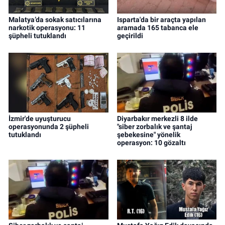
Malatya’da sokak satıcılarına
Isparta'da bir araçta yapılan
narkotik operasyonu: 11
aramada 165 tabanca ele
şüpheli tutuklandı
geçirildi
İzmir'de uyuşturucu
Diyarbakır merkezli 8 ilde
operasyonunda 2 şüpheli
"siber zorbalık ve şantaj
tutuklandı
şebekesine" yönelik
operasyon: 10 gözaltı