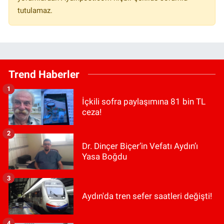
tutulamaz.
Trend Haberler
1
İçkili sofra paylaşımına 81 bin TL
ceza!
2
Dr. Dinçer Biçer’in Vefatı Aydın’ı
Yasa Boğdu
3
Aydın'da tren sefer saatleri değişti!
4