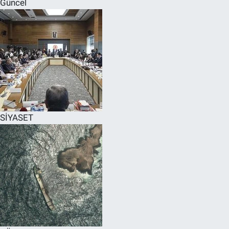
Güncel
SPOR
RESMİ İLANLAR
SİYASET