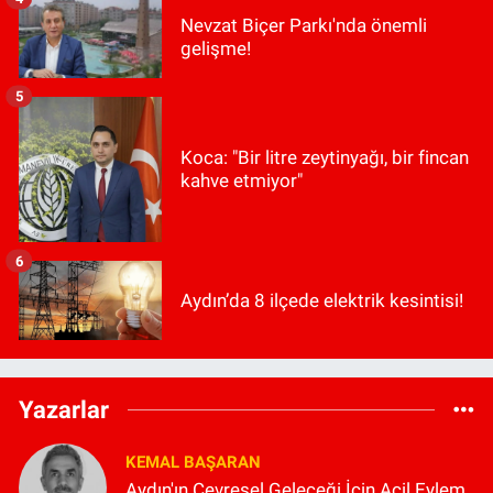
Nevzat Biçer Parkı'nda önemli
gelişme!
5
Koca: "Bir litre zeytinyağı, bir fincan
kahve etmiyor"
6
Aydın’da 8 ilçede elektrik kesintisi!
Yazarlar
KEMAL BAŞARAN
Aydın'ın Çevresel Geleceği İçin Acil Eylem