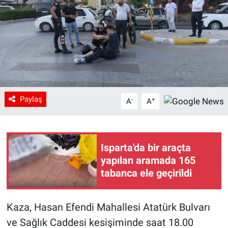
Paylaş
-
+
A
A
Isparta'da bir araçta
yapılan aramada 165
tabanca ele geçirildi
Kaza, Hasan Efendi Mahallesi Atatürk Bulvarı
ve Sağlık Caddesi kesişiminde saat 18.00