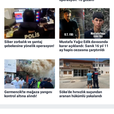
Siber zorbalık ve şantaj
Mustafa Yağız Edik davasında
şebekesine yönelik operasyon!
karar açıklandı: Sanık 16 yıl 11
ay hapis cezasına çarptırıldı
Germencik'te mağaza yangını
Söke’de hırsızlık suçundan
kontrol altına alındı!
aranan hükümlü yakalandı