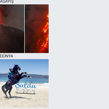
ASAYİŞ
SPOR
RESMİ İLANLAR
DÜNYA