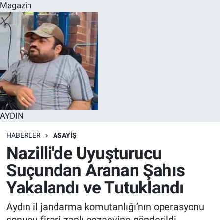
Magazin
AYDIN
HABERLER
ASAYİŞ
Nazilli'de Uyuşturucu
Suçundan Aranan Şahıs
Yakalandı ve Tutuklandı
Aydın il jandarma komutanlığı’nın operasyonu
sonucu firari zanlı cezaevine gönderildi