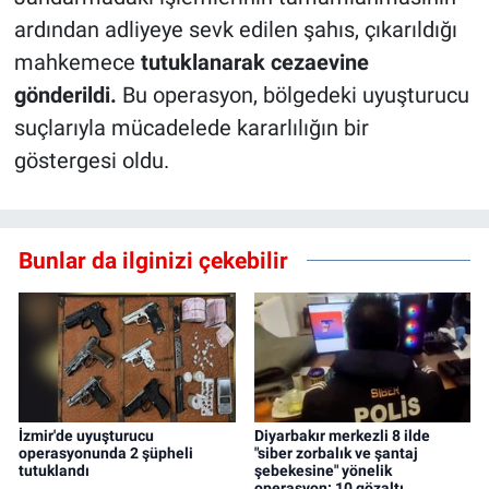
ardından adliyeye sevk edilen şahıs, çıkarıldığı
mahkemece
tutuklanarak cezaevine
gönderildi.
Bu operasyon, bölgedeki uyuşturucu
suçlarıyla mücadelede kararlılığın bir
göstergesi oldu.
Bunlar da ilginizi çekebilir
İzmir'de uyuşturucu
Diyarbakır merkezli 8 ilde
operasyonunda 2 şüpheli
"siber zorbalık ve şantaj
tutuklandı
şebekesine" yönelik
operasyon: 10 gözaltı