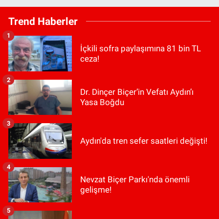
Trend Haberler
1
İçkili sofra paylaşımına 81 bin TL
ceza!
2
Dr. Dinçer Biçer’in Vefatı Aydın’ı
Yasa Boğdu
3
Aydın'da tren sefer saatleri değişti!
4
Nevzat Biçer Parkı'nda önemli
gelişme!
5