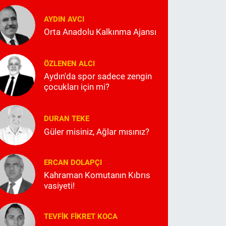
AYDIN AVCI
Orta Anadolu Kalkınma Ajansı
ÖZLENEN ALCI
Aydın'da spor sadece zengin
çocukları için mi?
DURAN TEKE
Güler misiniz, Ağlar mısınız?
ERCAN DOLAPÇI
Kahraman Komutanın Kıbrıs
vasiyeti!
TEVFIK FIKRET KOCA