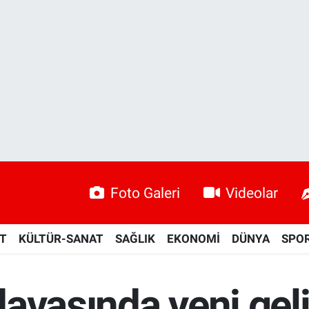
Foto Galeri
Videolar
ET
KÜLTÜR-SANAT
SAĞLIK
EKONOMİ
DÜNYA
SPO
davasında yeni ge