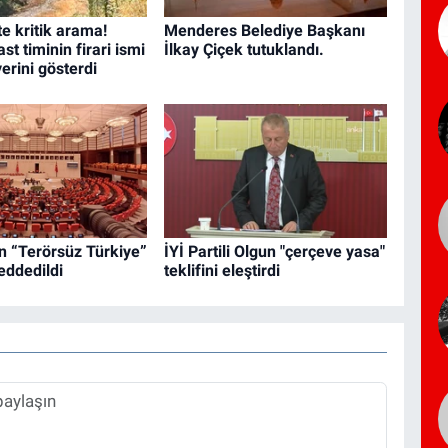
e kritik arama!
Menderes Belediye Başkanı
t timinin firari ismi
İlkay Çiçek tutuklandı.
yerini gösterdi
nin “Terörsüz Türkiye”
İYİ Partili Olgun "çerçeve yasa"
eddedildi
teklifini eleştirdi