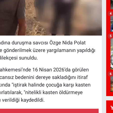
4
5
 adına duruşma savcısı Özge Nida Polat
ne gönderilmek üzere yargılamanın yapıldığı
ilekçesi sunuldu.
 Mahkemesi’nde 16 Nisan 2026’da görülen
6
ansız bedenini dereye sakladığını itiraf
nda "iştirak halinde çocuğa karşı kasten
latılarak, "nitelikli kasten öldürmeye
verildiği kaydedildi.