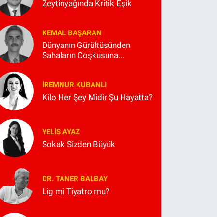
Zeytinyağında Kritik Eşik
KEMAL BAŞARAN
Dünyanın Gürültüsünden
Sahaların Coşkusuna...
İREMNUR KUBANLI
Kilo Her Şey Midir Şu Hayatta?
YELIS AYAZ
Sokak Sizden Büyük
DR. TANER BALBAY
Lig mi Tiyatro mu?