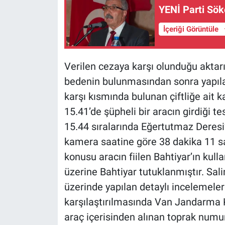
YENİ Parti Sök
İçeriği Görüntüle
Verilen cezaya karşı olunduğu aktarı
bedenin bulunmasından sonra yapıla
karşı kısmında bulunan çiftliğe ait
15.41’de şüpheli bir aracın girdiği t
15.44 sıralarında Eğertutmaz Deresi
kamera saatine göre 38 dakika 11 san
konusu aracın fiilen Bahtiyar’ın kull
üzerine Bahtiyar tutuklanmıştır. Sali
üzerinde yapılan detaylı incelemele
karşılaştırılmasında Van Jandarma K
araç içerisinden alınan toprak numun