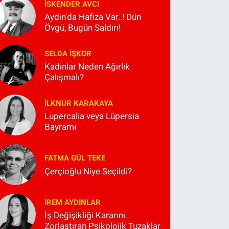
İSKENDER AVCI
Aydın'da Hafıza Var..! Dün
Övgü, Bugün Saldırı!
SELDA İŞKOR
Kadınlar Neden Ağırlık
Çalışmalı?
İLKNUR KARAKAYA
Lupercalia veya Lüpersia
Bayramı
FATMA GÜL TEKE
Çerçioğlu Niye Seçildi?
İREM AYDINLAR
İş Değişikliği Kararını
Zorlaştıran Psikolojik Tuzaklar