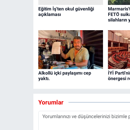
Eğitim İş'ten okul güvenliği
Marmaris't
açıklaması
FETÖ suikas
silahların 
Alkollü içki paylaşımı cep
İYİ Parti'
yaktı.
önergesi r
Yorumlar