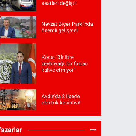
saatleri değişti!
Nevzat Biçer Parkı'nda
önemli gelişme!
Koca: "Bir litre
zeytinyağı, bir fincan
kahve etmiyor"
Aydın’da 8 ilçede
elektrik kesintisi!
Yazarlar