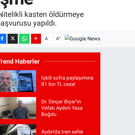
Nitelikli kasten öldürmeye
başvurusu yapıldı.
-
+
A
A
Trend Haberler
İçkili sofra paylaşımına
81 bin TL ceza!
Dr. Dinçer Biçer’in
Vefatı Aydın’ı Yasa
Boğdu
Aydın'da tren sefer