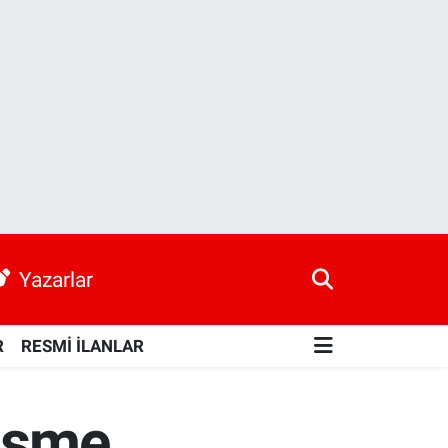
Yazarlar
R
RESMİ İLANLAR
lişme