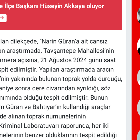
e İlçe Başkanı Hüseyin Akkaya oluyor
lan dilekçede, "Narin Güran’a ait cansız
n araştırmada, Tavşantepe Mahallesi’nin
 kamera açısına, 21 Ağustos 2024 günü saat
espit edilmiştir. Yapılan araştırmada aracın
’nin yakınında bulunan toprak yolda durduğu,
iye sonra dere civarından ayrıldığı, söz
anımında olduğu tespit edilmiştir. Bunun
m Güran ve Bahtiyar’ın kullandığı araçlar
rde alınan toprak numunelerinin
riminal Laboratuvarı raporunda, her iki
elerinin benzer olduklarının tespit edildiği