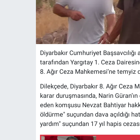
Diyarbakır Cumhuriyet Başsavcılığı
tarafından Yargıtay 1. Ceza Dairesi
8. Ağır Ceza Mahkemesi’ne temyiz d
Dilekçede, Diyarbakır 8. Ağır Ceza
karar duruşmasında, Narin Güran’ın c
eden komşusu Nevzat Bahtiyar hakkı
öldürme" suçundan dava açıldığı hatır
yardım" suçundan 17 yıl hapis cezası 