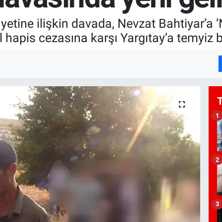
yetine ilişkin davada, Nevzat Bahtiyar’a ’
l hapis cezasına karşı Yargıtay’a temyiz 
1
2
3