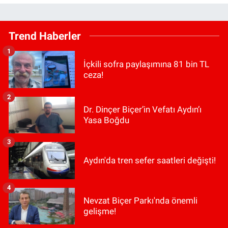
Trend Haberler
1
İçkili sofra paylaşımına 81 bin TL
ceza!
2
Dr. Dinçer Biçer’in Vefatı Aydın’ı
Yasa Boğdu
3
Aydın'da tren sefer saatleri değişti!
4
Nevzat Biçer Parkı'nda önemli
gelişme!