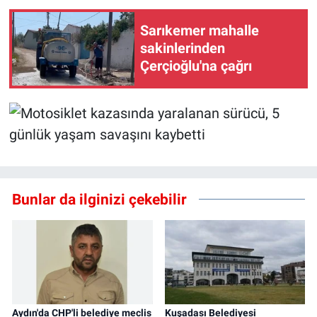
Sarıkemer mahalle
sakinlerinden
Çerçioğlu'na çağrı
Bunlar da ilginizi çekebilir
Aydın'da CHP'li belediye meclis
Kuşadası Belediyesi