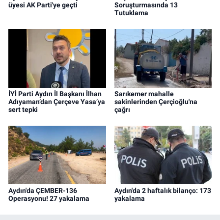
üyesi AK Parti'ye geçti
Soruşturmasında 13
Tutuklama
İYİ Parti Aydın İl Başkanı İlhan
Sarıkemer mahalle
Adıyaman’dan Çerçeve Yasa’ya
sakinlerinden Çerçioğlu'na
sert tepki
çağrı
Aydın'da ÇEMBER-136
Aydın'da 2 haftalık bilanço: 173
Operasyonu! 27 yakalama
yakalama