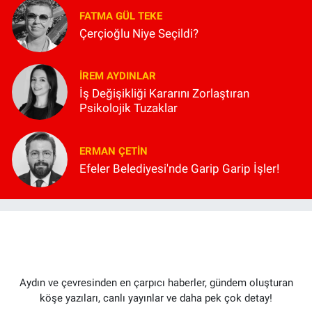
FATMA GÜL TEKE
Çerçioğlu Niye Seçildi?
İREM AYDINLAR
İş Değişikliği Kararını Zorlaştıran
Psikolojik Tuzaklar
ERMAN ÇETIN
Efeler Belediyesi'nde Garip Garip İşler!
Aydın ve çevresinden en çarpıcı haberler, gündem oluşturan
köşe yazıları, canlı yayınlar ve daha pek çok detay!