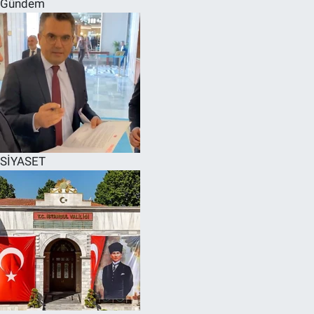
Gündem
SPOR
RESMİ İLANLAR
SİYASET