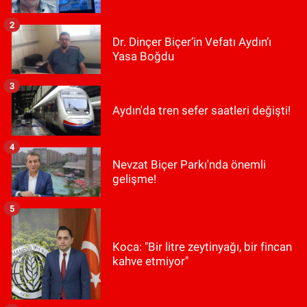
2
Dr. Dinçer Biçer’in Vefatı Aydın’ı
Yasa Boğdu
3
Aydın'da tren sefer saatleri değişti!
4
Nevzat Biçer Parkı'nda önemli
gelişme!
5
Koca: "Bir litre zeytinyağı, bir fincan
kahve etmiyor"