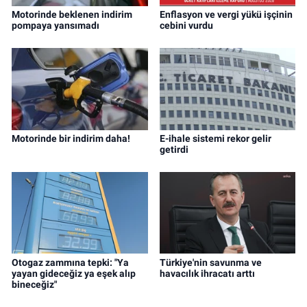
Motorinde beklenen indirim
Enflasyon ve vergi yükü işçinin
pompaya yansımadı
cebini vurdu
Motorinde bir indirim daha!
E-ihale sistemi rekor gelir
getirdi
Otogaz zammına tepki: "Ya
Türkiye'nin savunma ve
yayan gideceğiz ya eşek alıp
havacılık ihracatı arttı
bineceğiz"