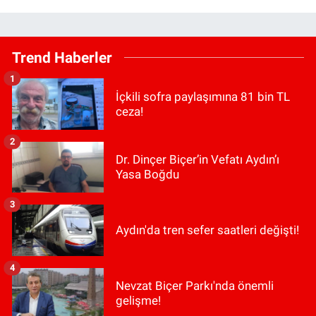
Trend Haberler
1
İçkili sofra paylaşımına 81 bin TL
ceza!
2
Dr. Dinçer Biçer’in Vefatı Aydın’ı
Yasa Boğdu
3
Aydın'da tren sefer saatleri değişti!
4
Nevzat Biçer Parkı'nda önemli
gelişme!