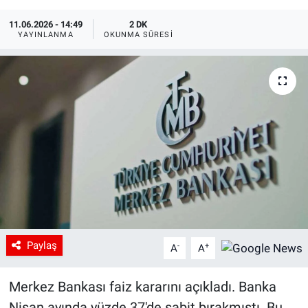
11.06.2026 - 14:49
2 DK
YAYINLANMA
OKUNMA SÜRESI
Paylaş
-
+
A
A
Merkez Bankası faiz kararını açıkladı. Banka
Nisan ayında yüzde 37'de sabit bırakmıştı. Bu