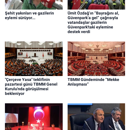
Şehit yakınları ve gazilerin
Ümit Özdağ’ın “Bayrağını al,
eylemi sürüyor...
Güvenpark’a gel” çağrısıyla
vatandaşlar gazilerin
Güvenpark'taki eylemine
destek verdi
"Çerçeve Yasa" teklifinin
TBMM Gündeminde “Mekke
pazartesi günü TBMM Genel
Anlaşması”
Kurulu'nda görüşülmesi
bekleniyor