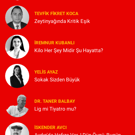
TEVFIK FIKRET KOCA
Zeytinyağında Kritik Eşik
İREMNUR KUBANLI
Kilo Her Şey Midir Şu Hayatta?
YELIS AYAZ
Sokak Sizden Büyük
DR. TANER BALBAY
Lig mi Tiyatro mu?
İSKENDER AVCI
Aydın'da Hafıza Var..! Dün Övgü, Bugün