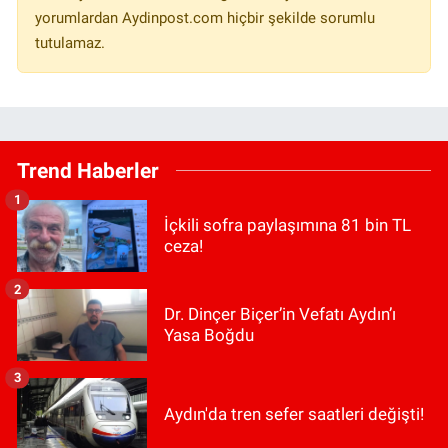
yorumlardan Aydinpost.com hiçbir şekilde sorumlu
tutulamaz.
Trend Haberler
1
İçkili sofra paylaşımına 81 bin TL
ceza!
2
Dr. Dinçer Biçer’in Vefatı Aydın’ı
Yasa Boğdu
3
Aydın'da tren sefer saatleri değişti!