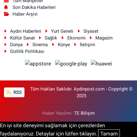
Tüm Manşetler
Son Dakika Haberleri
Haber Arşivi
Aydın Haberleri
Yurt Geneli
Siyaset
Kültür Sanat
Sağlık
Ekonomi
Magazin
Dünya
Sinema
Künye
İletişim
Gizlilik Politikası
Tüm Hakları Saklıdır. Aydinpost.com - Copyright ©
RSS
2025
Haber Yazılımı:
TE Bilişim
En iyi site deneyimi sağlamak için çerezlerden
faydalanıyoruz. Detaylar için lütfen tıklayın.
Tamam