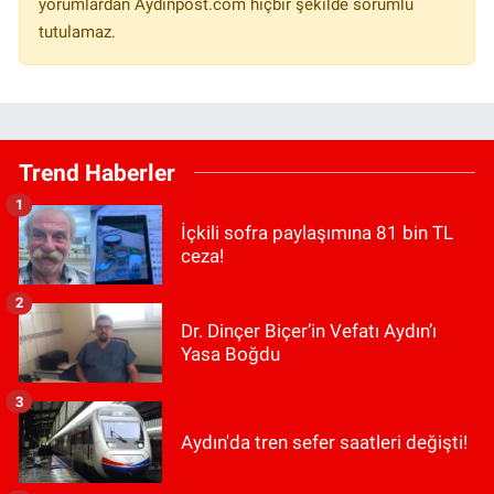
yorumlardan Aydinpost.com hiçbir şekilde sorumlu
tutulamaz.
Trend Haberler
1
İçkili sofra paylaşımına 81 bin TL
ceza!
2
Dr. Dinçer Biçer’in Vefatı Aydın’ı
Yasa Boğdu
3
Aydın'da tren sefer saatleri değişti!