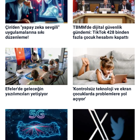
Çin'den "yapay zeka sevgili"
TBMM'de dijital güvenlik
uygulamalarına sıkı
gündemi: TikTok 428 binden
düzenleme!
fazla çocuk hesabını kapattı
Efeler'de geleceğin
'Kontrolsüz teknoloji ve ekran
yazılımcıları yetişiyor
çocuklarda problemlere yol
açıyor'