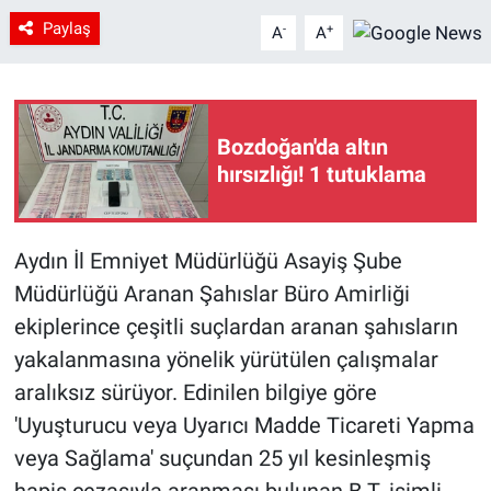
Paylaş
-
+
A
A
Bozdoğan'da altın
hırsızlığı! 1 tutuklama
Aydın İl Emniyet Müdürlüğü Asayiş Şube
Müdürlüğü Aranan Şahıslar Büro Amirliği
ekiplerince çeşitli suçlardan aranan şahısların
yakalanmasına yönelik yürütülen çalışmalar
aralıksız sürüyor. Edinilen bilgiye göre
'Uyuşturucu veya Uyarıcı Madde Ticareti Yapma
veya Sağlama' suçundan 25 yıl kesinleşmiş
hapis cezasıyla aranması bulunan B.T. isimli