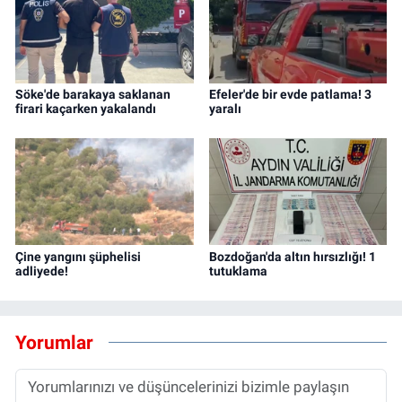
Söke'de barakaya saklanan
Efeler'de bir evde patlama! 3
firari kaçarken yakalandı
yaralı
Çine yangını şüphelisi
Bozdoğan'da altın hırsızlığı! 1
adliyede!
tutuklama
Yorumlar