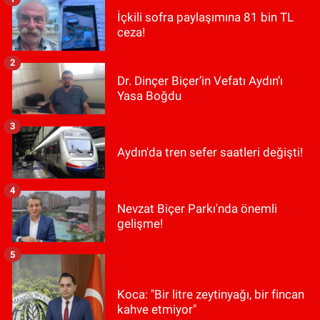
İçkili sofra paylaşımına 81 bin TL
ceza!
2
Dr. Dinçer Biçer’in Vefatı Aydın’ı
Yasa Boğdu
3
Aydın'da tren sefer saatleri değişti!
4
Nevzat Biçer Parkı'nda önemli
gelişme!
5
Koca: "Bir litre zeytinyağı, bir fincan
kahve etmiyor"