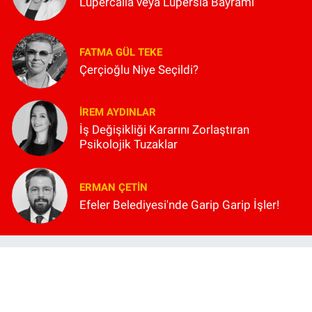
Lupercalia veya Lüpersia Bayramı
FATMA GÜL TEKE
Çerçioğlu Niye Seçildi?
İREM AYDINLAR
İş Değişikliği Kararını Zorlaştıran
Psikolojik Tuzaklar
ERMAN ÇETIN
Efeler Belediyesi'nde Garip Garip İşler!